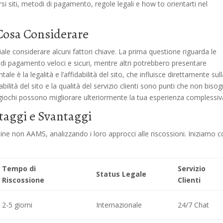
i siti, metodi di pagamento, regole legali e how to orientarti nel
: Cosa Considerare
ciale considerare alcuni fattori chiave. La prima questione riguarda le
 di pagamento veloci e sicuri, mentre altri potrebbero presentare
 è la legalità e l’affidabilità del sito, che influisce direttamente sul
abilità del sito e la qualità del servizio clienti sono punti che non biso
dei giochi possono migliorare ulteriormente la tua esperienza complessiv
ntaggi e Svantaggi
nline non AAMS, analizzando i loro approcci alle riscossioni. Iniziamo 
Tempo di
Servizio
Status Legale
Riscossione
Clienti
2-5 giorni
Internazionale
24/7 Chat