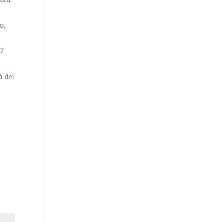
o,
 7
à del
i