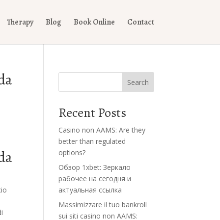
Therapy
Blog
Book Online
Contact
ida
Search
Recent Posts
Casino non AAMS: Are they
better than regulated
ida
options?
Обзор 1xbet: Зеркало
рабочее на сегодня и
cio
актуальная ссылка
Massimizzare il tuo bankroll
i
sui siti casino non AAMS: