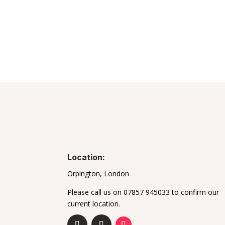
Location:
Orpington, London
Please call us on 07857 945033 to confirm our
current location.