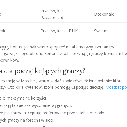
Przelew, karta,
x
Doskonałe
Paysafecard
rak
Przelew, karta, BLIK
Świetne
akcyjny bonus, jednak warto spojrzeć na alternatywy. BetFan ma
aga większego obrotu. Fortuna z kolei przyciąga graczy bonusem b
tkowników.
a dla początkujących graczy?
jestrację w Mostbet, warto zadać sobie również inne pytanie: która
czy? Oto kilka kryteriów, które pomogą Ci podjąć decyzję:
Mostbet po
e ci maksymalne korzyści.
zają łatwiejsze wycofanie wygranych.
że platforma akceptuje preferowane przez ciebie metody.
ch graczy na forach i w sieci.