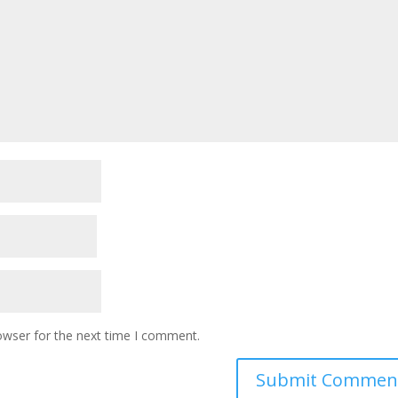
owser for the next time I comment.