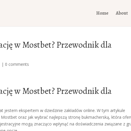
Home
About
trację w Mostbet? Przewodnik dla
d
|
0 comments
trację w Mostbet? Przewodnik dla
 lat jestem ekspertem w dziedzinie zakładów online. W tym artykule
 w Mostbet oraz jak wybrać najlepszą stronę bukmacherską, która ofer
ejestracyjne mogą znacząco wpłynąć na doświadczenia związane z gr
pne opcje.