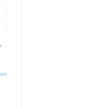
ez
land