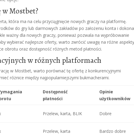
ję w Mostbet?
rta, która ma na celu przyciągnięcie nowych graczy na platformę.
rodków do gry lub darmowych zakładów po założeniu konta i dokona
wykle ważny dla nowych graczy, ponieważ pozwala na wypróbowanie
Aby wybierać najlepsze oferty, warto zwrócić uwagę na różne aspekt
e obrotu oraz dostępność różnych metod płatności.
acyjnych w różnych platformach
strację w Mostbet, warto porównać tę ofertę z konkurencyjnymi
umieć różnice między najpopularniejszymi bukmacherami.
ymagania
Dostępność
Opinie
brotu
płatności
użytkowników
x
Przelew, karta, BLIK
Dobre
x
Przelew, karta
Bardzo dobre