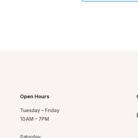
Open Hours
Tuesday – Friday
10AM – 7PM
Saturday