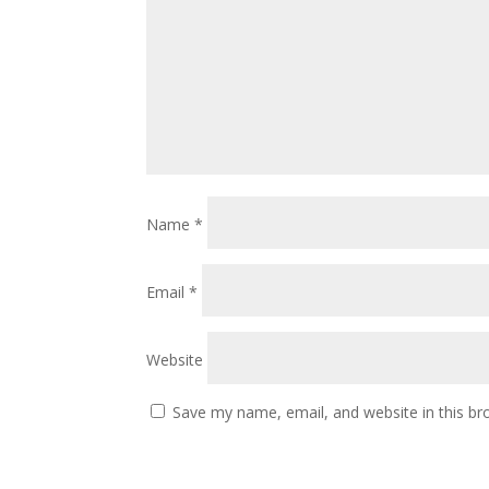
Name
*
Email
*
Website
Save my name, email, and website in this br