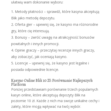
ułatwią wam dokonanie wyboru:
Metody płatności – sprawdź, które kasyna akceptują
Blik jako metodę depozytu.
Oferta gier – upewnij się, że kasyno ma różnorodne
gry, które cię interesują.
Bonusy – zwróć uwagę na atrakcyjność bonusów
powitalnych i innych promocji.
Opinie graczy – przeczytaj recenzje innych graczy,
aby zobaczyć, jak oceniają kasyno.
Licencje – upewnij się, że kasyno jest legalne i
posiada odpowiednie licencje.
Kasyno Online Blik 10 Zł: Porównanie Najlepszych
Platform
Poniżej przedstawiam porównanie trzech popularnych
kasyn online, które akceptują depozyty Blik na
poziomie 10 zł. Każde z nich ma swoje unikalne cechy i
zalety, które mogą wpływać na twój wybór.