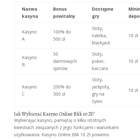
Nazwa
Bonus
Dostępne
Mini
kasyna
powitalny
gry
depo
Sloty,
Kasyno
100% do
ruletka,
10 zł
A
500 zł
blackjack
50
Sloty,
Kasyno
darmowych
poker,
10 zł
B
spinów
baccara
Sloty,
Kasyno
200% do
jackpoty,
10 zł
C
300 zł
gry na
żywo
Jak Wybierać Kasyno Online Blik 10 Zł?
Wybierając kasyno, pamiętaj o kilku istotnych
kwestiach związanych z jego funkcjami i warunkami
użytkowania. Kasyno Online Blik 10 Zł powinno