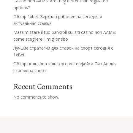
Casino non AAMS: Are they better than regulated
options?
Обзор 1xbet: Зеркало рабочее на сегодня и
актуальная ссылка
Massimizzare il tuo bankroll sui siti casino non AAMS:
come scegliere il miglior sito
Лучшие стратегии для ставок на спорт сегодня с
1xBet
Обзор пользовательского интерфейса Пин Ап для
ставок на спорт
Recent Comments
No comments to show.