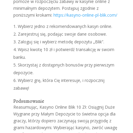
pomoże w rozpoczęciu zabawy w kasynie online z
minimalnym depozytem. Postępuj zgodnie z
poniższymi krokami:
https://kasyno-online-pl-blik.com/
Wybierz jedno z rekomendowanych kasyn online.
Zarejestruj się, podając swoje dane osobowe.
Zaloguj się i wybierz metodę depozytu „Blik”.
Wpisz kwotę 10 zł i potwierdź transakcję w swoim
banku.
Skorzystaj z dostępnych bonusów przy pierwszym
depozycie.
Wybierz grę, która Cię interesuje, i rozpocznij
zabawę!
Podsumowanie
Reasumując, Kasyno Online Blik 10 Zł: Osiągnij Duże
Wygrane przy Małym Depozycie to świetna opcja dla
graczy, którzy dopiero zaczynają swoją przygodę z
grami hazardowymi. Wybierając kasyno, zwróć uwagę