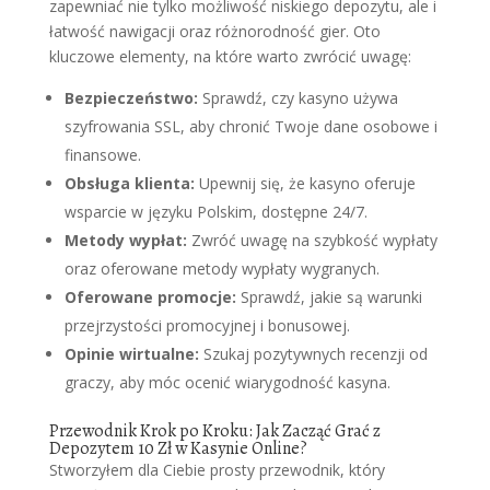
zapewniać nie tylko możliwość niskiego depozytu, ale i
łatwość nawigacji oraz różnorodność gier. Oto
kluczowe elementy, na które warto zwrócić uwagę:
Bezpieczeństwo:
Sprawdź, czy kasyno używa
szyfrowania SSL, aby chronić Twoje dane osobowe i
finansowe.
Obsługa klienta:
Upewnij się, że kasyno oferuje
wsparcie w języku Polskim, dostępne 24/7.
Metody wypłat:
Zwróć uwagę na szybkość wypłaty
oraz oferowane metody wypłaty wygranych.
Oferowane promocje:
Sprawdź, jakie są warunki
przejrzystości promocyjnej i bonusowej.
Opinie wirtualne:
Szukaj pozytywnych recenzji od
graczy, aby móc ocenić wiarygodność kasyna.
Przewodnik Krok po Kroku: Jak Zacząć Grać z
Depozytem 10 Zł w Kasynie Online?
Stworzyłem dla Ciebie prosty przewodnik, który