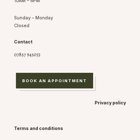
10AM – 6PM
Sunday – Monday
Closed
Contact
07857 945033
BOOK AN APPOINTMENT
Privacy policy
Terms and conditions