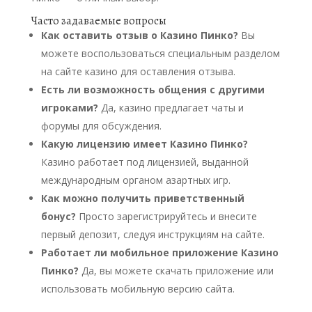
Часто задаваемые вопросы
Как оставить отзыв о Казино Пинко?
Вы
можете воспользоваться специальным разделом
на сайте казино для оставления отзыва.
Есть ли возможность общения с другими
игроками?
Да, казино предлагает чаты и
форумы для обсуждения.
Какую лицензию имеет Казино Пинко?
Казино работает под лицензией, выданной
международным органом азартных игр.
Как можно получить приветственный
бонус?
Просто зарегистрируйтесь и внесите
первый депозит, следуя инструкциям на сайте.
Работает ли мобильное приложение Казино
Пинко?
Да, вы можете скачать приложение или
использовать мобильную версию сайта.