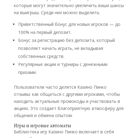
которые могут значительно увеличить ваши шансы
на выигрыш. Среди них можно выделить:
Приветственный бонус для новых игроков — до
100% на первый депозит.
Бонус за регистрацию без депозита, который
позволяет начать играть, не вкладывая
собственных средств.
Регулярные акции и турниры с денежными
призами.
Пользователи часто делятся Казино Пинко
отзывы: как общаться с другими игроками, чтобы
находить актуальные промокоды и участвовать в
акциях. Это создает благоприятную атмосферу для
общения и обмена опытом.
Игры и игровые автоматы
Библиотека игр Казино Пинко включает в себя