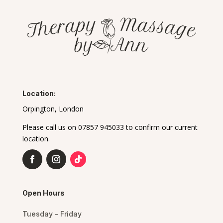
Location:
Orpington, London
Please call us on 07857 945033 to confirm our current
location.
Open Hours
Tuesday – Friday