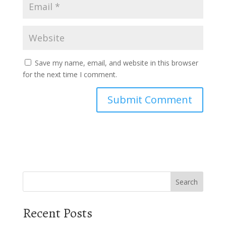
Save my name, email, and website in this browser
for the next time I comment.
Search
Recent Posts