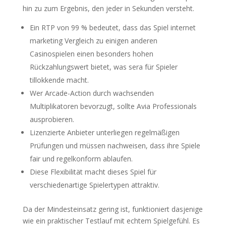
hin zu zum Ergebnis, den jeder in Sekunden versteht.
Ein RTP von 99 % bedeutet, dass das Spiel internet
marketing Vergleich zu einigen anderen
Casinospielen einen besonders hohen
Rückzahlungswert bietet, was sera für Spieler
tillokkende macht.
Wer Arcade-Action durch wachsenden
Multiplikatoren bevorzugt, sollte Avia Professionals
ausprobieren.
Lizenzierte Anbieter unterliegen regelmäßigen
Prüfungen und müssen nachweisen, dass ihre Spiele
fair und regelkonform ablaufen.
Diese Flexibilität macht dieses Spiel für
verschiedenartige Spielertypen attraktiv.
Da der Mindesteinsatz gering ist, funktioniert dasjenige
wie ein praktischer Testlauf mit echtem Spielgefühl. Es