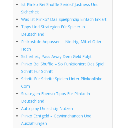
Ist Plinko Bei Shuffle Seriös? Justness Und
Sicherheit
Was Ist Plinko? Das Spielprinzip Einfach Erklärt
Tipps Und Strategien Für Spieler In
Deutschland
Risikostufe Anpassen – Niedrig, Mittel Oder
Hoch
Sicherheit, Pass Away Dem Geld Folgt
Plinko Bei Shuffle – So Funktioniert Das Spiel
Schritt Für Schritt
Schritt Für Schritt: Spielen Unter Plinkoplinko
Com
Strategien Ebenso Tipps Für Plinko In
Deutschland
Auto-play Umsichtig Nutzen
Plinko Echtgeld – Gewinnchancen Und
Auszahlungen