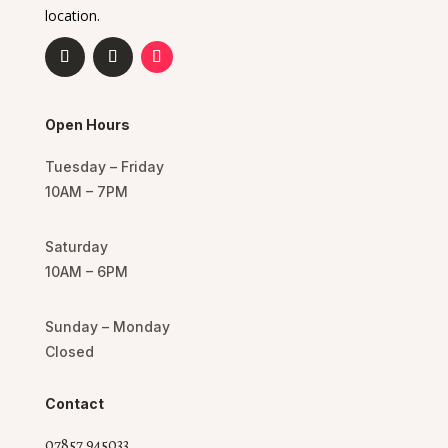
location.
Open Hours
Tuesday – Friday
10AM – 7PM
Saturday
10AM – 6PM
Sunday – Monday
Closed
Contact
07857 945033