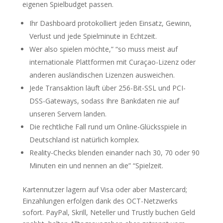
eigenen Spielbudget passen.
Ihr Dashboard protokolliert jeden Einsatz, Gewinn,
Verlust und jede Spielminute in Echtzeit.
Wer also spielen möchte,” “so muss meist auf
internationale Plattformen mit Curaçao-Lizenz oder
anderen ausländischen Lizenzen ausweichen.
Jede Transaktion läuft über 256-Bit-SSL und PCI-
DSS-Gateways, sodass Ihre Bankdaten nie auf
unseren Servern landen.
Die rechtliche Fall rund um Online-Glücksspiele in
Deutschland ist natürlich komplex.
Reality-Checks blenden einander nach 30, 70 oder 90
Minuten ein und nennen an die” “Spielzeit.
Kartennutzer lagern auf Visa oder aber Mastercard;
Einzahlungen erfolgen dank des OCT-Netzwerks
sofort. PayPal, Skrill, Neteller und Trustly buchen Geld