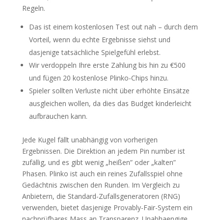
Regeln.
Das ist einem kostenlosen Test out nah – durch dem
Vorteil, wenn du echte Ergebnisse siehst und
dasjenige tatsächliche Spielgefühl erlebst.
Wir verdoppeln Ihre erste Zahlung bis hin zu €500
und fügen 20 kostenlose Plinko-Chips hinzu.
Spieler sollten Verluste nicht über erhöhte Einsätze
ausgleichen wollen, da dies das Budget kinderleicht
aufbrauchen kann.
Jede Kugel fällt unabhängig von vorherigen
Ergebnissen. Die Direktion an jedem Pin number ist
zufällig, und es gibt wenig „heißen” oder „kalten”
Phasen. Plinko ist auch ein reines Zufallsspiel ohne
Gedächtnis zwischen den Runden. Im Vergleich zu
Anbietern, die Standard-Zufallsgeneratoren (RNG)
verwenden, bietet dasjenige Provably-Fair-System ein
nachprüfbares Mass an Transparenz. Unabhaengige