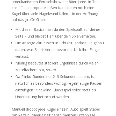
amerikanischen Fernsehshow der 80er-Jahre. In The
cost” “Is appropriate ließen Kandidaten noch eine
Kugel über viele Nagelwand fallen – in der Hoffnung
auf das große Glück.
Mit diesen Basics hast du den Spielspaß auf deiner
Seite – und bleibst Herr über dein Spielverhalten.
Die Anzeige aktualisiert in Echtzeit, sodass Sie genau
daten, was Sie riskieren, bevor der Nick Ihre Finger
verlässt.
Niedrig bedeutet stabilere Ergebnisse durch vielen
Mittelfächern o 0, 9x–2x.
Da Plinko-Runden nur 2–3 Sekunden dauern, ist
natürlich es besonders wichtig, regelmäßige Pausen
einzulegen.” “[newline]Glücksspiel sollte stets als
Unterhaltung betrachtet werden.
Manuell droppt jede Kugel einzeln, Auto spielt Stapel
mit Regeln. Niedrig hält perish meisten Ergebnisse