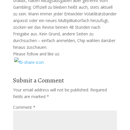
snabbt, halten Alltagsausgaben aber getrennt vom
Gambling. Offiziell zu bleiben heißt auch, stets aktuell
zu sein. Wann immer jeder Entwickler Volatilitäts­bänder
anpasst oder ein neues Multiplikator­fach hinzufügt,
zocken wir das Revise binnen 48 Stunden nach
Freigabe aus. Kein Grund, andere Seiten zu
durchsuchen – einfach anmelden, Chip wählen darüber
hinaus zuschauen.
Please follow and like us:
Submit a Comment
Your email address will not be published.
Required
fields are marked
*
Comment
*