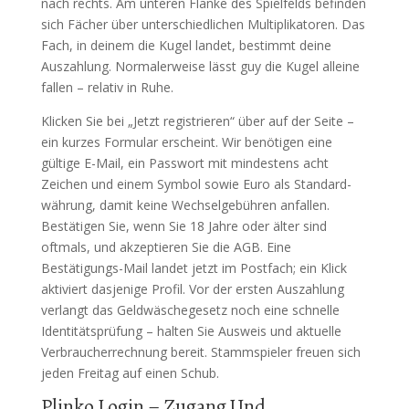
nach rechts. Am unteren Flanke des Spielfelds befinden
sich Fächer über unterschiedlichen Multiplikatoren. Das
Fach, in deinem die Kugel landet, bestimmt deine
Auszahlung. Normalerweise lässt guy die Kugel alleine
fallen – relativ in Ruhe.
Klicken Sie bei „Jetzt registrieren“ über auf der Seite –
ein kurzes Formular erscheint. Wir benötigen eine
gültige E-Mail, ein Passwort mit mindestens acht
Zeichen und einem Symbol sowie Euro als Standard­
währung, damit keine Wechsel­gebühren anfallen.
Bestätigen Sie, wenn Sie 18 Jahre oder älter sind
oftmals, und akzeptieren Sie die AGB. Eine
Bestätigungs-Mail landet jetzt im Postfach; ein Klick
aktiviert dasjenige Profil. Vor der ersten Auszahlung
verlangt das Geldwäsche­gesetz noch eine schnelle
Identitäts­prüfung – halten Sie Ausweis und aktuelle
Verbraucher­rechnung bereit. Stammspieler freuen sich
jeden Freitag auf einen Schub.
Plinko Login – Zugang Und