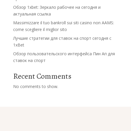
Обзор 1xbet: Зеркало рабочее на сегодня и
актуальная ссылка
Massimizzare il tuo bankroll sui siti casino non AAMS:
come scegliere il miglior sito
Лучшие стратегии для ставок на спорт сегодня с
1xBet
Обзор пользовательского интерфейса Пин Ап для
ставок на спорт
Recent Comments
No comments to show.