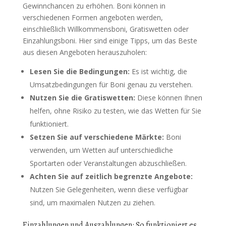
Gewinnchancen zu erhöhen. Boni können in
verschiedenen Formen angeboten werden,
einschließlich Willkommensboni, Gratiswetten oder
Einzahlungsboni. Hier sind einige Tipps, um das Beste
aus diesen Angeboten herauszuholen:
Lesen Sie die Bedingungen:
Es ist wichtig, die
Umsatzbedingungen für Boni genau zu verstehen.
Nutzen Sie die Gratiswetten:
Diese können Ihnen
helfen, ohne Risiko zu testen, wie das Wetten für Sie
funktioniert.
Setzen Sie auf verschiedene Märkte:
Boni
verwenden, um Wetten auf unterschiedliche
Sportarten oder Veranstaltungen abzuschließen.
Achten Sie auf zeitlich begrenzte Angebote:
Nutzen Sie Gelegenheiten, wenn diese verfügbar
sind, um maximalen Nutzen zu ziehen.
Einzahlungen und Auszahlungen: So funktioniert es