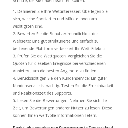
Schritte, die Sie dabei beachten sollten:
Definieren Sie Ihre Wettinteressen: Überlegen Sie
sich, welche Sportarten und Märkte Ihnen am
wichtigsten sind.
Bewerten Sie die Benutzerfreundlichkeit der
Webseite: Eine gut strukturierte und einfach zu
bedienende Plattform verbessert Ihr Wett-Erlebnis.
Prüfen Sie die Wettquoten: Vergleichen Sie die
Quoten für dieselben Ereignisse bei verschiedenen
Anbietern, um die besten Angebote zu finden.
Berücksichtigen Sie den Kundenservice: Ein guter
Kundenservice ist wichtig. Testen Sie die Erreichbarkeit
und Reaktionszeit des Supports.
Lesen Sie die Bewertungen: Nehmen Sie sich die
Zeit, um Bewertungen anderer Nutzer zu lesen. Diese
können Ihnen wertvolle Informationen liefern.