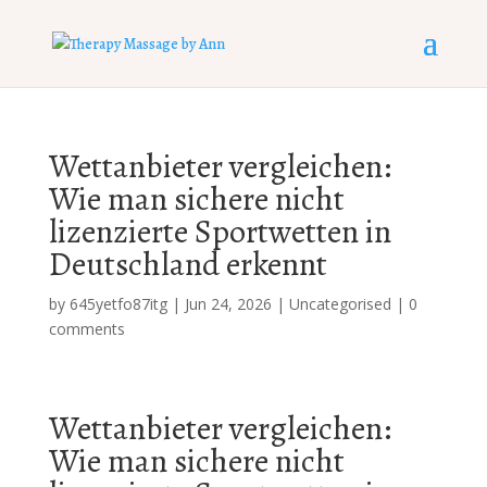
Wettanbieter vergleichen:
Wie man sichere nicht
lizenzierte Sportwetten in
Deutschland erkennt
by
645yetfo87itg
|
Jun 24, 2026
|
Uncategorised
|
0
comments
Wettanbieter vergleichen:
Wie man sichere nicht