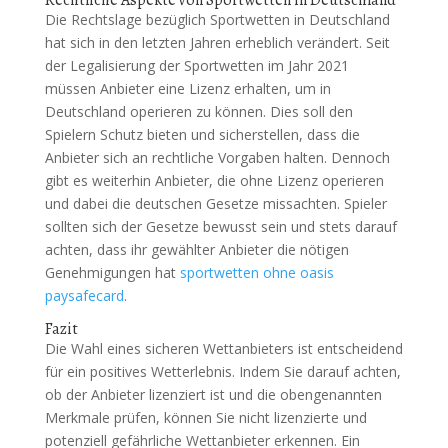
Rechtliche Aspekte von Sportwetten in Deutschland
Die Rechtslage bezüglich Sportwetten in Deutschland
hat sich in den letzten Jahren erheblich verändert. Seit
der Legalisierung der Sportwetten im Jahr 2021
müssen Anbieter eine Lizenz erhalten, um in
Deutschland operieren zu können. Dies soll den
Spielern Schutz bieten und sicherstellen, dass die
Anbieter sich an rechtliche Vorgaben halten. Dennoch
gibt es weiterhin Anbieter, die ohne Lizenz operieren
und dabei die deutschen Gesetze missachten. Spieler
sollten sich der Gesetze bewusst sein und stets darauf
achten, dass ihr gewählter Anbieter die nötigen
Genehmigungen hat
sportwetten ohne oasis
paysafecard
.
Fazit
Die Wahl eines sicheren Wettanbieters ist entscheidend
für ein positives Wetterlebnis. Indem Sie darauf achten,
ob der Anbieter lizenziert ist und die obengenannten
Merkmale prüfen, können Sie nicht lizenzierte und
potenziell gefährliche Wettanbieter erkennen. Ein