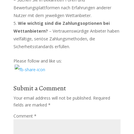
Bewertungsplattformen nach Erfahrungen anderer
Nutzer mit dem jeweiligen Wettanbieter.
Wie wichtig sind die Zahlungsoptionen bei
Wettanbietern?
– Vertrauenswürdige Anbieter haben
vielfältige, seriöse Zahlungsmethoden, die
Sicherheitsstandards erfüllen.
Please follow and like us:
Submit a Comment
Your email address will not be published.
Required
fields are marked
*
Comment
*