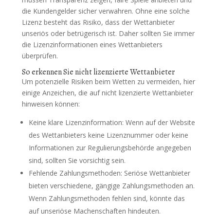
die Kundengelder sicher verwahren. Ohne eine solche
Lizenz besteht das Risiko, dass der Wettanbieter
unseriös oder betrügerisch ist. Daher sollten Sie immer
die Lizenzinformationen eines Wettanbieters
überprüfen.
So erkennen Sie nicht lizenzierte Wettanbieter
Um potenzielle Risiken beim Wetten zu vermeiden, hier
einige Anzeichen, die auf nicht lizenzierte Wettanbieter
hinweisen können:
Keine klare Lizenzinformation: Wenn auf der Website
des Wettanbieters keine Lizenznummer oder keine
Informationen zur Regulierungsbehörde angegeben
sind, sollten Sie vorsichtig sein.
Fehlende Zahlungsmethoden: Seriöse Wettanbieter
bieten verschiedene, gängige Zahlungsmethoden an.
Wenn Zahlungsmethoden fehlen sind, könnte das
auf unseriöse Machenschaften hindeuten.