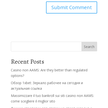
Search
Recent Posts
Casino non AAMS: Are they better than regulated
options?
Обзор 1xbet: Зеркало рабочее на сегодня и
актуальная ссылка
Massimizzare il tuo bankroll sui siti casino non AAMS:
come scegliere il miglior sito