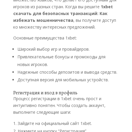
игроков из разных стран. Когда вы решите
1xbet
скачать для безопасных транзакций: Как
избежать мошенничества
, вы получите доступ
ко множеству интересных предложений.
Основные преимущества 1xbet:
Широкий выбор игр и провайдеров.
Привлекательные бонусы и промокоды для
новых игроков.
Надежные способы депозитов и вывода средств.
Доступная версия для мобильных устройств.
Регистрация и вход в профиль
Процесс регистрации в 1xbet очень прост и
интуитивно понятен. Чтобы создать аккаунт,
выполните следующие шаги:
Зайдите на официальный сайт 1xbet.
Нажмите на кнопку “Регистрация”.