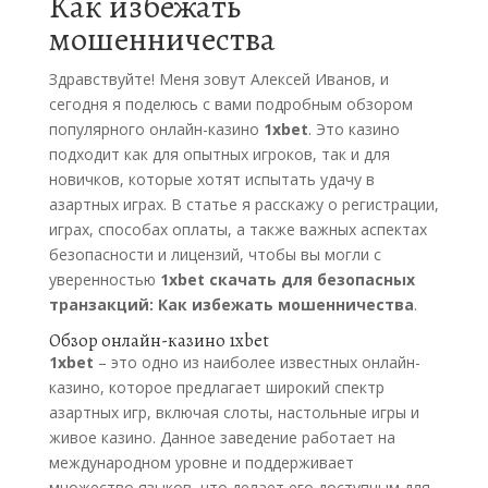
Как избежать
мошенничества
Здравствуйте! Меня зовут Алексей Иванов, и
сегодня я поделюсь с вами подробным обзором
популярного онлайн-казино
1xbet
. Это казино
подходит как для опытных игроков, так и для
новичков, которые хотят испытать удачу в
азартных играх. В статье я расскажу о регистрации,
играх, способах оплаты, а также важных аспектах
безопасности и лицензий, чтобы вы могли с
уверенностью
1xbet скачать для безопасных
транзакций: Как избежать мошенничества
.
Обзор онлайн-казино 1xbet
1xbet
– это одно из наиболее известных онлайн-
казино, которое предлагает широкий спектр
азартных игр, включая слоты, настольные игры и
живое казино. Данное заведение работает на
международном уровне и поддерживает
множество языков, что делает его доступным для