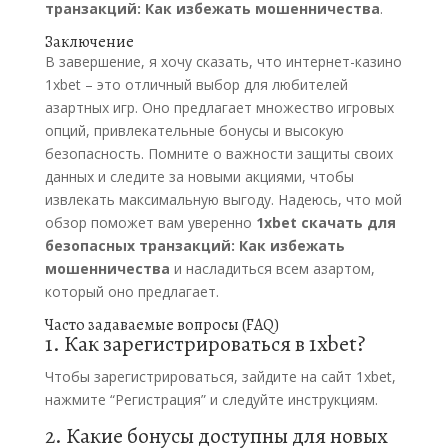
транзакций: Как избежать мошенничества
.
Заключение
В завершение, я хочу сказать, что интернет-казино
1xbet – это отличный выбор для любителей
азартных игр. Оно предлагает множество игровых
опций, привлекательные бонусы и высокую
безопасность. Помните о важности защиты своих
данных и следите за новыми акциями, чтобы
извлекать максимальную выгоду. Надеюсь, что мой
обзор поможет вам уверенно
1xbet скачать для
безопасных транзакций: Как избежать
мошенничества
и насладиться всем азартом,
который оно предлагает.
Часто задаваемые вопросы (FAQ)
1. Как зарегистрироваться в 1xbet?
Чтобы зарегистрироваться, зайдите на сайт 1xbet,
нажмите “Регистрация” и следуйте инструкциям.
2. Какие бонусы доступны для новых