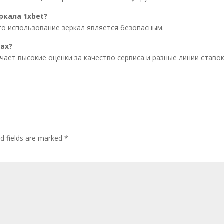
ркала 1xbet?
то использование зеркал является безопасным.
нах?
чает высокие оценки за качество сервиса и разные линии ставок
ed fields are marked
*