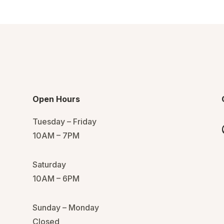
Open Hours
Tuesday – Friday
10AM – 7PM
Saturday
10AM – 6PM
Sunday – Monday
Closed