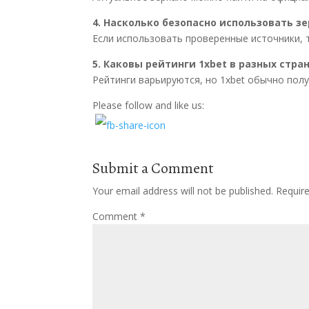
4. Насколько безопасно использовать зе
Если использовать проверенные источники, 
5. Каковы рейтинги 1xbet в разных стра
Рейтинги варьируются, но 1xbet обычно полу
Please follow and like us:
Submit a Comment
Your email address will not be published.
Requir
Comment
*