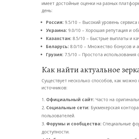
имеет достойные оценки на разных платформ
день:
Россия:
9.5/10 – Высокий уровень сервиса
Украина:
9.0/10 – Хорошая репутация и об
Казахстан:
8.5/10 – Быстрые выплаты и к
Беларусь:
8.0/10 – Множество бонусов и а
Грузия:
7.5/10 – Простота использования 
Как найти актуальное зерка
Существует несколько способов, как можно 
источников:
Официальный сайт:
Часто на оригиналь
Социальные сети:
Букмекерская контора
пользователей.
Форумы и сообщества:
Специальные фор
доступности.