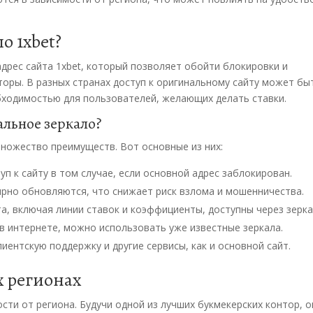
о 1xbet?
дрес сайта 1xbet, который позволяет обойти блокировки и
торы. В разных странах доступ к оригинальному сайту может бы
бходимостью для пользователей, желающих делать ставки.
альное зеркало?
ножество преимуществ. Вот основные из них:
п к сайту в том случае, если основной адрес заблокирован.
ярно обновляются, что снижает риск взлома и мошенничества.
а, включая линии ставок и коэффициенты, доступны через зерка
в интернете, можно использовать уже известные зеркала.
иентскую поддержку и другие сервисы, как и основной сайт.
х регионах
ости от региона. Будучи одной из лучших букмекерских контор, о