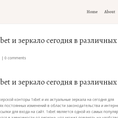
Home
About
bet и зеркало сегодня в различных
d
|
0 comments
bet и зеркало сегодня в различных
ерской конторы 1xbet и их актуальные зеркала на сегодня для
иях постоянных изменений в области законодательства и интерн
ссылки для входа на сайт. 1xbet является одной из самых популя
ются в зависимости от региона, что может повлиять на удобств