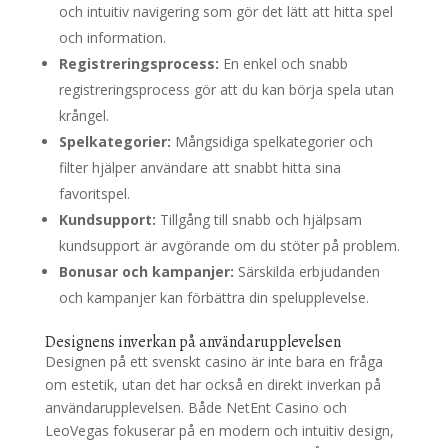
och intuitiv navigering som gör det lätt att hitta spel
och information.
Registreringsprocess:
En enkel och snabb
registreringsprocess gör att du kan börja spela utan
krångel.
Spelkategorier:
Mångsidiga spelkategorier och
filter hjälper användare att snabbt hitta sina
favoritspel.
Kundsupport:
Tillgång till snabb och hjälpsam
kundsupport är avgörande om du stöter på problem.
Bonusar och kampanjer:
Särskilda erbjudanden
och kampanjer kan förbättra din spelupplevelse.
Designens inverkan på användarupplevelsen
Designen på ett svenskt casino är inte bara en fråga
om estetik, utan det har också en direkt inverkan på
användarupplevelsen. Både NetEnt Casino och
LeoVegas fokuserar på en modern och intuitiv design,