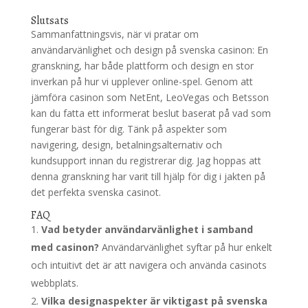
Slutsats
Sammanfattningsvis, när vi pratar om
användarvänlighet och design på svenska casinon: En
granskning, har både plattform och design en stor
inverkan på hur vi upplever online-spel. Genom att
jämföra casinon som NetEnt, LeoVegas och Betsson
kan du fatta ett informerat beslut baserat på vad som
fungerar bäst för dig. Tänk på aspekter som
navigering, design, betalningsalternativ och
kundsupport innan du registrerar dig. Jag hoppas att
denna granskning har varit till hjälp för dig i jakten på
det perfekta svenska casinot.
FAQ
Vad betyder användarvänlighet i samband
med casinon?
Användarvänlighet syftar på hur enkelt
och intuitivt det är att navigera och använda casinots
webbplats.
Vilka designaspekter är viktigast på svenska