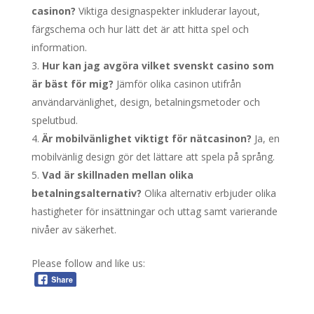
casinon?
Viktiga designaspekter inkluderar layout,
färgschema och hur lätt det är att hitta spel och
information.
Hur kan jag avgöra vilket svenskt casino som
är bäst för mig?
Jämför olika casinon utifrån
användarvänlighet, design, betalningsmetoder och
spelutbud.
Är mobilvänlighet viktigt för nätcasinon?
Ja, en
mobilvänlig design gör det lättare att spela på språng.
Vad är skillnaden mellan olika
betalningsalternativ?
Olika alternativ erbjuder olika
hastigheter för insättningar och uttag samt varierande
nivåer av säkerhet.
Please follow and like us: