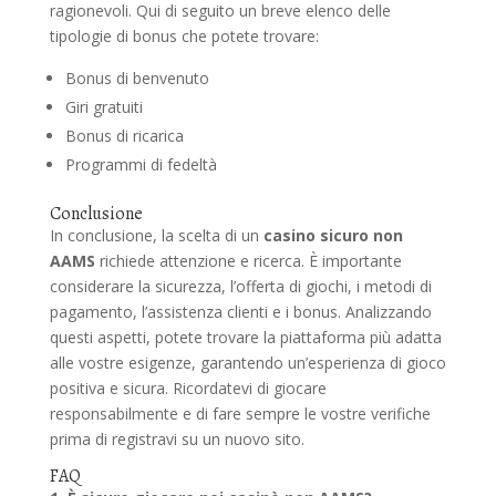
ragionevoli. Qui di seguito un breve elenco delle
tipologie di bonus che potete trovare:
Bonus di benvenuto
Giri gratuiti
Bonus di ricarica
Programmi di fedeltà
Conclusione
In conclusione, la scelta di un
casino sicuro non
AAMS
richiede attenzione e ricerca. È importante
considerare la sicurezza, l’offerta di giochi, i metodi di
pagamento, l’assistenza clienti e i bonus. Analizzando
questi aspetti, potete trovare la piattaforma più adatta
alle vostre esigenze, garantendo un’esperienza di gioco
positiva e sicura. Ricordatevi di giocare
responsabilmente e di fare sempre le vostre verifiche
prima di registravi su un nuovo sito.
FAQ