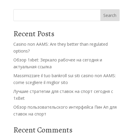
Search
Recent Posts
Casino non AAMS: Are they better than regulated
options?
Обзор 1xbet: Зеркало рабочее на сегодня и
актуальная ссылка
Massimizzare il tuo bankroll sui siti casino non AAMS:
come scegliere il miglior sito
Лучшие стратегии для ставок на спорт сегодня с
1xBet
Обзор пользовательского интерфейса Пин Ап для
ставок на спорт
Recent Comments