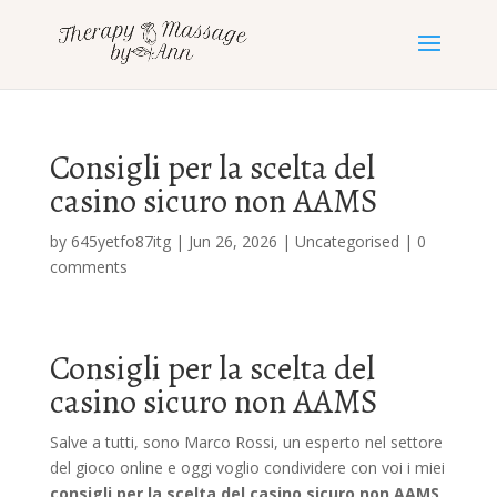
Consigli per la scelta del
casino sicuro non AAMS
by
645yetfo87itg
|
Jun 26, 2026
|
Uncategorised
|
0
comments
Consigli per la scelta del
casino sicuro non AAMS
Salve a tutti, sono Marco Rossi, un esperto nel settore
del gioco online e oggi voglio condividere con voi i miei
consigli per la scelta del casino sicuro non AAMS
.