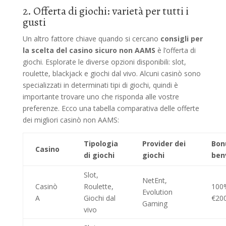
2. Offerta di giochi: varietà per tutti i
gusti
Un altro fattore chiave quando si cercano
consigli per
la scelta del casino sicuro non AAMS
è l’offerta di
giochi. Esplorate le diverse opzioni disponibili: slot,
roulette, blackjack e giochi dal vivo. Alcuni casinò sono
specializzati in determinati tipi di giochi, quindi è
importante trovare uno che risponda alle vostre
preferenze. Ecco una tabella comparativa delle offerte
dei migliori casinò non AAMS:
Tipologia
Provider dei
Bon
Casino
di giochi
giochi
ben
Slot,
NetEnt,
Casinò
Roulette,
100%
Evolution
A
Giochi dal
€20
Gaming
vivo