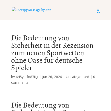
Die Bedeutung von
Sicherheit in der Rezension
zum neuen Sportwetten
ohne Oase für deutsche
Spieler
by
645yetfo87itg
|
Jun 26, 2026
|
Uncategorised
|
0
comments
Die Bedeutung von