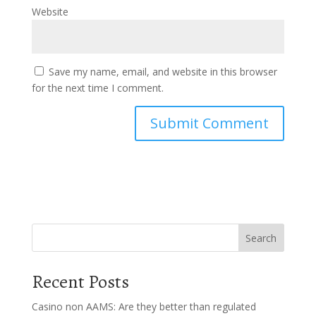
Website
Save my name, email, and website in this browser
for the next time I comment.
Search
Recent Posts
Casino non AAMS: Are they better than regulated