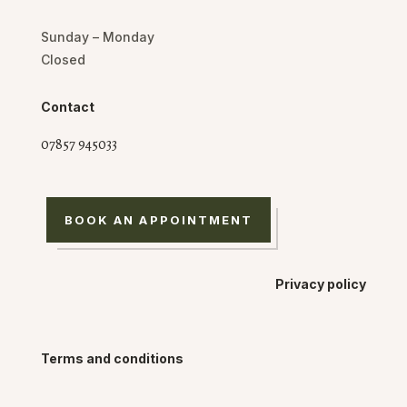
Sunday – Monday
Closed
Contact
07857 945033
BOOK AN APPOINTMENT
Privacy policy
Terms and conditions