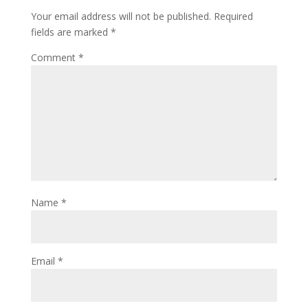
Your email address will not be published.
Required
fields are marked
*
Comment
*
Name
*
Email
*