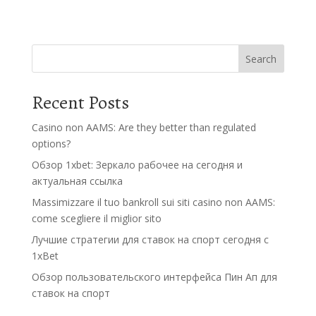
Search
Recent Posts
Casino non AAMS: Are they better than regulated
options?
Обзор 1xbet: Зеркало рабочее на сегодня и
актуальная ссылка
Massimizzare il tuo bankroll sui siti casino non AAMS:
come scegliere il miglior sito
Лучшие стратегии для ставок на спорт сегодня с
1xBet
Обзор пользовательского интерфейса Пин Ап для
ставок на спорт