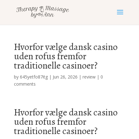
Hvorfor vælge dansk casino
uden rofus fremfor
traditionelle casinoer?
by
645yetfo87itg
|
Jun 26, 2026
|
review
|
0
comments
Hvorfor vælge dansk casino
uden rofus fremfor
traditionelle casinoer?