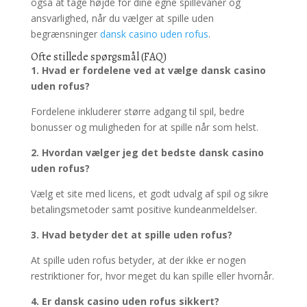
også at tage højde for dine egne spillevaner og
ansvarlighed, når du vælger at spille uden
begrænsninger
dansk casino uden rofus
.
Ofte stillede spørgsmål (FAQ)
1. Hvad er fordelene ved at vælge dansk casino
uden rofus?
Fordelene inkluderer større adgang til spil, bedre
bonusser og muligheden for at spille når som helst.
2. Hvordan vælger jeg det bedste dansk casino
uden rofus?
Vælg et site med licens, et godt udvalg af spil og sikre
betalingsmetoder samt positive kundeanmeldelser.
3. Hvad betyder det at spille uden rofus?
At spille uden rofus betyder, at der ikke er nogen
restriktioner for, hvor meget du kan spille eller hvornår.
4. Er dansk casino uden rofus sikkert?