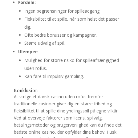
Fordele:
Ingen begrænsninger for spilleadgang.
Fleksibilitet til at spille, når som helst det passer
dig.
Ofte bedre bonusser og kampagner.
Større udvalg af spil.
Ulemper:
Mulighed for større risiko for spilleafhængighed
uden rofus.
Kan føre til impulsiv gambling.
Konklusion
At vælge et dansk casino uden rofus fremfor
traditionelle casinoer giver dig en større frihed og
fleksibilitet til at spille dine yndlingsspil på egne vilkår.
Ved at overveje faktorer som licens, spilvalg,
betalingsmetoder og brugervenlighed kan du finde det
bedste online casino, der opfylder dine behov. Husk