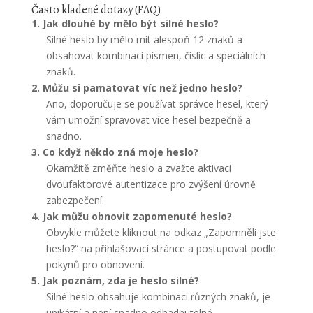
Často kladené dotazy (FAQ)
1. Jak dlouhé by mělo být silné heslo?
Silné heslo by mělo mít alespoň 12 znaků a
obsahovat kombinaci písmen, číslic a speciálních
znaků.
2. Můžu si pamatovat víc než jedno heslo?
Ano, doporučuje se používat správce hesel, který
vám umožní spravovat více hesel bezpečně a
snadno.
3. Co když někdo zná moje heslo?
Okamžitě změňte heslo a zvažte aktivaci
dvoufaktorové autentizace pro zvýšení úrovně
zabezpečení.
4. Jak můžu obnovit zapomenuté heslo?
Obvykle můžete kliknout na odkaz „Zapomněli jste
heslo?“ na přihlašovací stránce a postupovat podle
pokynů pro obnovení.
5. Jak poznám, zda je heslo silné?
Silné heslo obsahuje kombinaci různých znaků, je
unikátní a není snadno odhadnutelné.