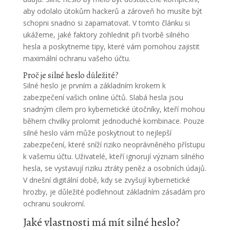
aby odolalo útokům hackerů a zároveň ho musíte být
schopni snadno si zapamatovat. V tomto článku si
ukážeme, jaké faktory zohlednit při tvorbě silného
hesla a poskytneme tipy, které vám pomohou zajistit
maximální ochranu vašeho účtu.
Proč je silné heslo důležité?
Silné heslo je prvním a základním krokem k
zabezpečení vašich online účtů. Slabá hesla jsou
snadným cílem pro kybernetické útočníky, kteří mohou
během chvilky prolomit jednoduché kombinace. Pouze
silné heslo vám může poskytnout to nejlepší
zabezpečení, které sníží riziko neoprávněného přístupu
k vašemu účtu. Uživatelé, kteří ignorují význam silného
hesla, se vystavují riziku ztráty peněz a osobních údajů.
V dnešní digitální době, kdy se zvyšují kybernetické
hrozby, je důležité podlehnout základním zásadám pro
ochranu soukromí.
Jaké vlastnosti má mít silné heslo?