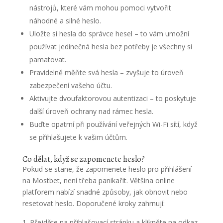
nástrojů, které vám mohou pomoci vytvořit
náhodné a silné heslo.
Uložte si hesla do správce hesel – to vám umožní
používat jedinečná hesla bez potřeby je všechny si
pamatovat.
Pravidelně měňte svá hesla – zvyšuje to úroveň
zabezpečení vašeho účtu.
Aktivujte dvoufaktorovou autentizaci – to poskytuje
další úroveň ochrany nad rámec hesla.
Buďte opatrní při používání veřejných Wi-Fi sítí, když
se přihlašujete k vašim účtům.
Co dělat, když se zapomenete heslo?
Pokud se stane, že zapomenete heslo pro přihlášení
na Mostbet, není třeba panikařit. Většina online
platforem nabízí snadné způsoby, jak obnovit nebo
resetovat heslo. Doporučené kroky zahrnují:
Přejděte na přihlašovací stránku a klikněte na odkaz