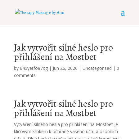
Jak vytvořit silné heslo pro
přihlášení na Mostbet
by
645yetfo87itg
|
Jun 26, 2026
|
Uncategorised
|
0
comments
Jak vytvořit silné heslo pro
přihlášení na Mostbet
Vytváření silného hesla pro přihlášení na Mostbet je
klíčovým krokem k ochraně vašeho účtu a osobních
údajů. Silné heslo by mělo být dostatečně komplexní,