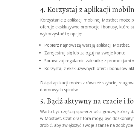
4. Korzystaj z aplikacji mobil
Korzystanie z aplikacji mobilnej Mostbet może
oferuje ekskluzywne promocje i bonusy, które s
wykorzystać tę opcję:
Pobierz najnowszą wersję aplikacji Mostbet.
Zarejestruj się lub zaloguj na swoje konto.
Sprawdzaj regularnie zakładkę z promocjami w 
Korzystaj z ekskluzywnych ofert i bonusów akt
Dzięki aplikacji możesz również szybciej reago
darmowych spinów.
5. Bądź aktywny na czacie i f
Warto być częścią społeczności graczy, którzy
w Mostbet. Czat oraz fora mogą być doskonałym
zrobić, aby zwiększyć swoje szanse na zdobyc