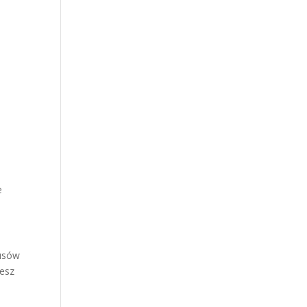
e
nusów
żesz