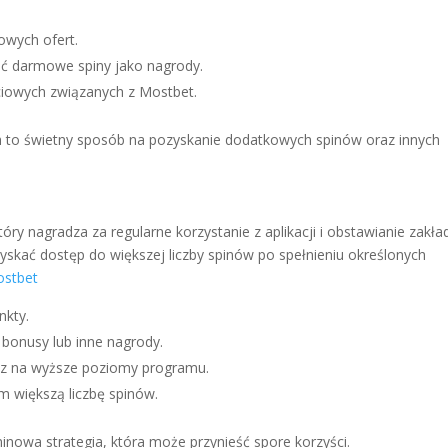
nowych ofert.
ać darmowe spiny jako nagrody.
ciowych związanych z Mostbet.
h to świetny sposób na pozyskanie dodatkowych spinów oraz innych
óry nagradza za regularne korzystanie z aplikacji i obstawianie zakł
 zyskać dostęp do większej liczby spinów po spełnieniu określonych
stbet
nkty.
bonusy lub inne nagrody.
esz na wyższe poziomy programu.
m większą liczbę spinów.
inowa strategia, która może przynieść spore korzyści.