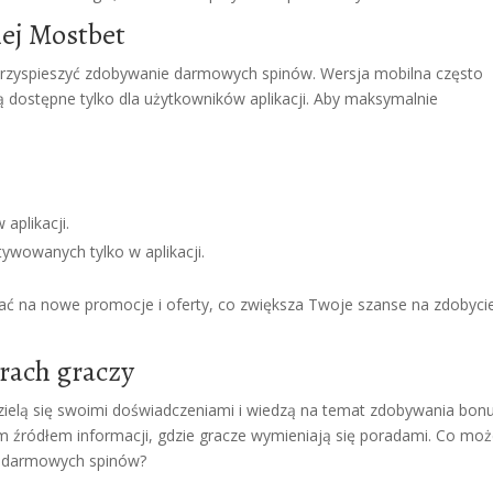
nej Mostbet
 przyspieszyć zdobywanie darmowych spinów. Wersja mobilna często
ą dostępne tylko dla użytkowników aplikacji. Aby maksymalnie
aplikacji.
ywowanych tylko w aplikacji.
wać na nowe promocje i oferty, co zwiększa Twoje szanse na zdobyci
orach graczy
 dzielą się swoimi doświadczeniami i wiedzą na temat zdobywania bo
 źródłem informacji, gdzie gracze wymieniają się poradami. Co mo
ie darmowych spinów?