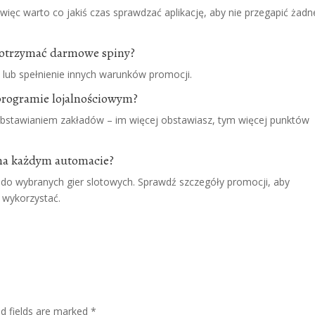
więc warto co jakiś czas sprawdzać aplikację, aby nie przegapić żadn
by otrzymać darmowe spiny?
lub spełnienie innych warunków promocji.
programie lojalnościowym?
 obstawianiem zakładów – im więcej obstawiasz, tym więcej punktów
na każdym automacie?
do wybranych gier slotowych. Sprawdź szczegóły promocji, aby
 wykorzystać.
ed fields are marked
*