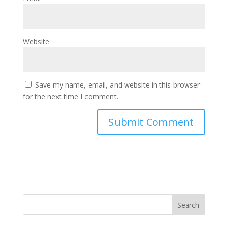
Website
Save my name, email, and website in this browser
for the next time I comment.
Search