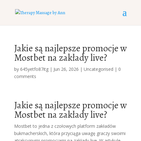
Jakie są najlepsze promocje w
Mostbet na zakłady live?
by
645yetfo87itg
|
Jun 26, 2026
|
Uncategorised
|
0
comments
Jakie są najlepsze promocje w
Mostbet na zakłady live?
Mostbet to jedna z czołowych platform zakładów
bukmacherskich, która przyciąga uwagę graczy swoimi
atrakcyjnymi promocjami na zakłady live. W artykule