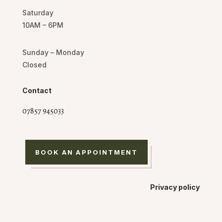
Saturday
10AM – 6PM
Sunday – Monday
Closed
Contact
07857 945033
BOOK AN APPOINTMENT
Privacy policy