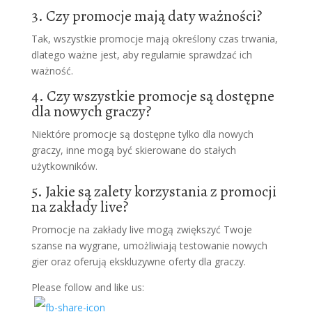
3. Czy promocje mają daty ważności?
Tak, wszystkie promocje mają określony czas trwania,
dlatego ważne jest, aby regularnie sprawdzać ich
ważność.
4. Czy wszystkie promocje są dostępne
dla nowych graczy?
Niektóre promocje są dostępne tylko dla nowych
graczy, inne mogą być skierowane do stałych
użytkowników.
5. Jakie są zalety korzystania z promocji
na zakłady live?
Promocje na zakłady live mogą zwiększyć Twoje
szanse na wygrane, umożliwiają testowanie nowych
gier oraz oferują ekskluzywne oferty dla graczy.
Please follow and like us: