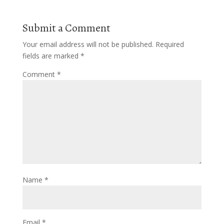
Submit a Comment
Your email address will not be published.
Required
fields are marked
*
Comment
*
Name
*
Email
*