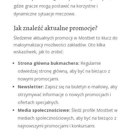
gdzie gracze mogą postawić na korzystne i
dynamiczne sytuacje meczowe.
Jak znaleźć aktualne promocje?
Śledzenie aktualnych promocji w Mostbet to klucz do
maksymalizacji możliwości zakładów. Oto kilka
wskazówek, jak to zrobić:
Strona główna bukmachera:
Regularnie
odwiedzaj stronę główną, aby być na bieżąco z
nowymi promocjami.
Newsletter:
Zapisz się na biuletyn e-mailowy, aby
otrzymywać informacje o nowych promocjach i
ofertach specjalnych.
Media społecznościowe:
Śledź profile Mostbet w
mediach społecznościowych, aby być na bieżąco z
najnowszymi promocjami i konkursami.