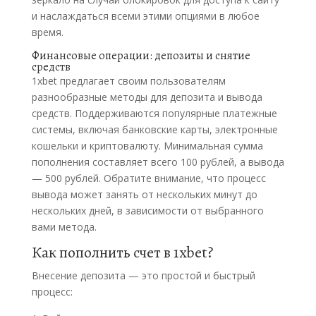
и наслаждаться всеми этими опциями в любое
время.
Финансовые операции: депозиты и снятие
средств
1xbet предлагает своим пользователям
разнообразные методы для депозита и вывода
средств. Поддерживаются популярные платежные
системы, включая банковские карты, электронные
кошельки и криптовалюту. Минимальная сумма
пополнения составляет всего 100 рублей, а вывода
— 500 рублей. Обратите внимание, что процесс
вывода может занять от нескольких минут до
нескольких дней, в зависимости от выбранного
вами метода.
Как пополнить счет в 1xbet?
Внесение депозита — это простой и быстрый
процесс: