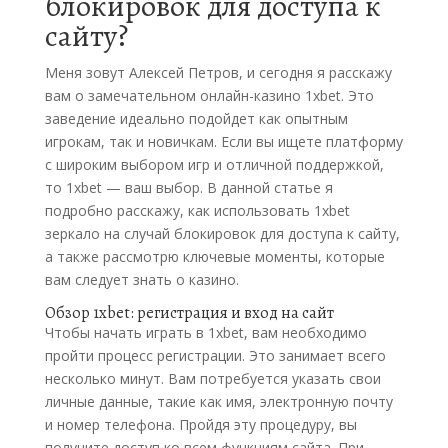
блокировок для доступа к
сайту?
Меня зовут Алексей Петров, и сегодня я расскажу
вам о замечательном онлайн-казино 1xbet. Это
заведение идеально подойдет как опытным
игрокам, так и новичкам. Если вы ищете платформу
с широким выбором игр и отличной поддержкой,
то 1xbet — ваш выбор. В данной статье я
подробно расскажу, как использовать 1xbet
зеркало на случай блокировок для доступа к сайту,
а также рассмотрю ключевые моменты, которые
вам следует знать о казино.
Обзор 1xbet: регистрация и вход на сайт
Чтобы начать играть в 1xbet, вам необходимо
пройти процесс регистрации. Это занимает всего
несколько минут. Вам потребуется указать свои
личные данные, такие как имя, электронную почту
и номер телефона. Пройдя эту процедуру, вы
получите доступ ко всем функциям сайта. При