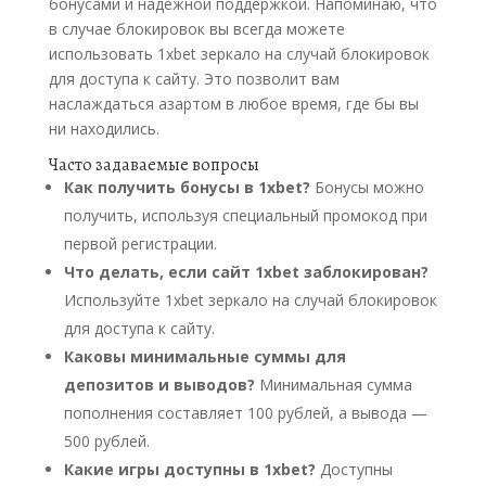
бонусами и надежной поддержкой. Напоминаю, что
в случае блокировок вы всегда можете
использовать 1xbet зеркало на случай блокировок
для доступа к сайту. Это позволит вам
наслаждаться азартом в любое время, где бы вы
ни находились.
Часто задаваемые вопросы
Как получить бонусы в 1xbet?
Бонусы можно
получить, используя специальный промокод при
первой регистрации.
Что делать, если сайт 1xbet заблокирован?
Используйте 1xbet зеркало на случай блокировок
для доступа к сайту.
Каковы минимальные суммы для
депозитов и выводов?
Минимальная сумма
пополнения составляет 100 рублей, а вывода —
500 рублей.
Какие игры доступны в 1xbet?
Доступны