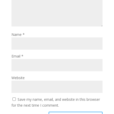
Name
*
Email
*
Website
Save my name, email, and website in this browser
for the next time I comment.