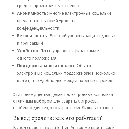
средств происходят мгновенно.
Анонимность:
Многие электронные кошельки
предлагают высокий уровень
конфиденциальности.
Безопасность:
Высокий уровень защиты данных
и транзакций.
Удобство:
Легко управлять финансами из
одного приложения.
Поддержка многих валют:
Обычно
электронные кошельки поддерживают несколько
валют, что удобно для международных игроков.
Эти преимущества делают электронные кошельки
отличным выбором для азартных игроков,
особенно для тех, кто играет в мобильных казино.
Вывод средств: как это работает?
Вывод средств в казино Пин Ап так же прост, как и