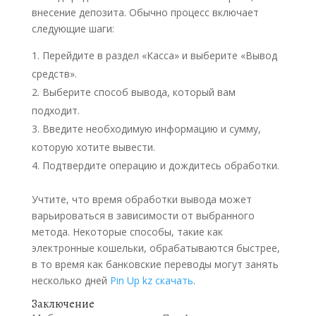
внесение депозита. Обычно процесс включает
следующие шаги:
Перейдите в раздел «Касса» и выберите «Вывод
средств».
Выберите способ вывода, который вам
подходит.
Введите необходимую информацию и сумму,
которую хотите вывести.
Подтвердите операцию и дождитесь обработки.
Учтите, что время обработки вывода может
варьироваться в зависимости от выбранного
метода. Некоторые способы, такие как
электронные кошельки, обрабатываются быстрее,
в то время как банковские переводы могут занять
несколько дней
Pin Up kz скачать
.
Заключение