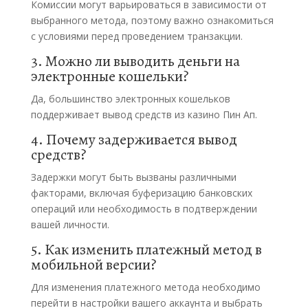
Комиссии могут варьироваться в зависимости от
выбранного метода, поэтому важно ознакомиться
с условиями перед проведением транзакции.
3. Можно ли выводить деньги на
электронные кошельки?
Да, большинство электронных кошельков
поддерживает вывод средств из казино Пин Ап.
4. Почему задерживается вывод
средств?
Задержки могут быть вызваны различными
факторами, включая буферизацию банковских
операций или необходимость в подтверждении
вашей личности.
5. Как изменить платежный метод в
мобильной версии?
Для изменения платежного метода необходимо
перейти в настройки вашего аккаунта и выбрать