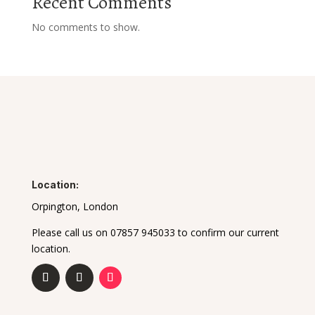
Recent Comments
No comments to show.
Location:
Orpington, London
Please call us on 07857 945033 to confirm our current
location.