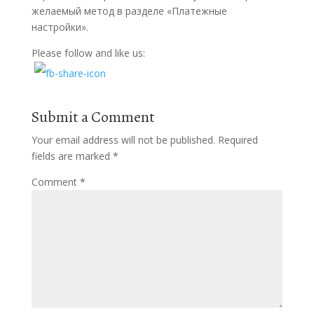
желаемый метод в разделе «Платежные
настройки».
Please follow and like us:
Submit a Comment
Your email address will not be published.
Required
fields are marked
*
Comment
*