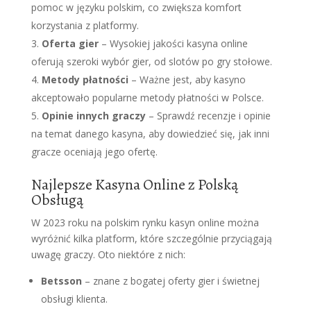
pomoc w języku polskim, co zwiększa komfort
korzystania z platformy.
Oferta gier
– Wysokiej jakości kasyna online
oferują szeroki wybór gier, od slotów po gry stołowe.
Metody płatności
– Ważne jest, aby kasyno
akceptowało popularne metody płatności w Polsce.
Opinie innych graczy
– Sprawdź recenzje i opinie
na temat danego kasyna, aby dowiedzieć się, jak inni
gracze oceniają jego ofertę.
Najlepsze Kasyna Online z Polską
Obsługą
W 2023 roku na polskim rynku kasyn online można
wyróżnić kilka platform, które szczególnie przyciągają
uwagę graczy. Oto niektóre z nich:
Betsson
– znane z bogatej oferty gier i świetnej
obsługi klienta.