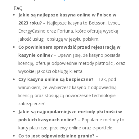
FAQ
Jakie są najlepsze kasyna online w Polsce w
2023 roku?
– Najlepsze kasyna to Betsson, Lvbet,
EnergyCasino oraz Fortuna, które oferują wysoką
jakość usług i obsługę w języku polskim.
Co powinienem sprawdzić przed rejestracją w
kasynie online?
– Upewnij się, że kasyno posiada
licencję, oferuje odpowiednie metody płatności, oraz
wysokiej jakości obsługę klienta.
Czy kasyna online są bezpieczne?
– Tak, pod
warunkiem, że wybierzesz kasyno z odpowiednią
licencją oraz stosującą nowoczesne technologie
zabezpieczeń.
Jakie są najpopularniejsze metody płatności w
polskich kasynach online?
– Popularne metody to
karty płatnicze, przelewy online oraz e-portfele.
Co to jest odpowiedzialne granie?
–