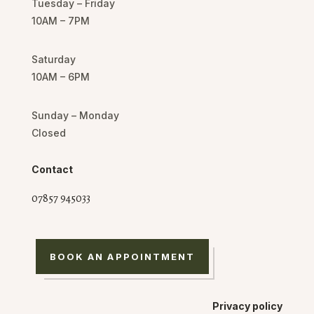
Tuesday – Friday
10AM – 7PM
Saturday
10AM – 6PM
Sunday – Monday
Closed
Contact
07857 945033
BOOK AN APPOINTMENT
Privacy policy