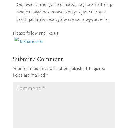
Odpowiedzialne granie oznacza, że gracz kontroluje
swoje nawyki hazardowe, korzystając z narzędzi
takich jak limity depozytów czy samowykluczenie.
Please follow and like us:
Submit a Comment
Your email address will not be published.
Required
fields are marked
*