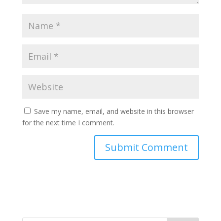
Save my name, email, and website in this browser
for the next time I comment.