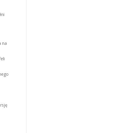
a
łni
a na
eli
lnego
rsję