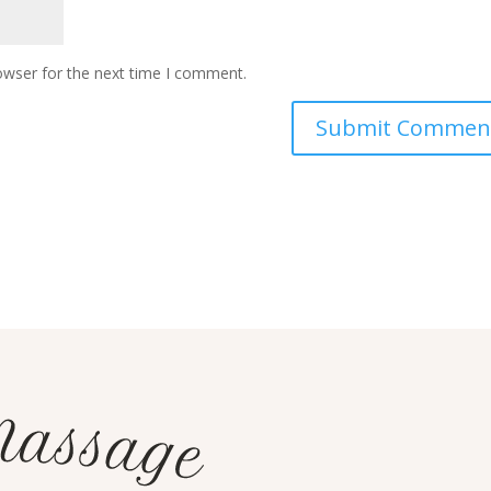
owser for the next time I comment.