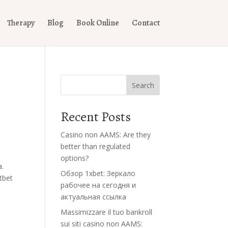
Therapy
Blog
Book Online
Contact
Search
Recent Posts
Casino non AAMS: Are they
better than regulated
options?
a.
Обзор 1xbet: Зеркало
tbet
рабочее на сегодня и
актуальная ссылка
Massimizzare il tuo bankroll
sui siti casino non AAMS: