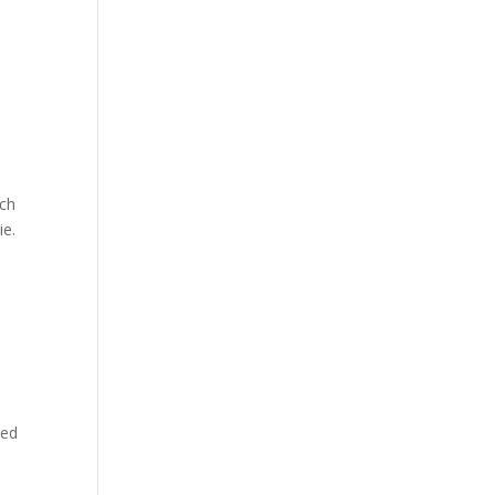
ych
ie.
zed