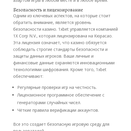
азартом игры в любом месте и в любое время.
Безопасность и лицензирование
Одним из ключевых аспектов, на которые стоит
обратить внимание, является уровень
безопасности казино. 1xbet управляется компанией
1X Corp N.V., которая лицензирована на Кюрасао.
Эта лицензия означает, что казино обязуется
соблюдать строгие стандарты безопасности и
защиты данных игроков. Ваши личные и
финансовые данные охраняются инновационными
технологиями шифрования. Кроме того, 1xbet
обеспечивают:
Регулярные проверки игр на честность.
Лицензионное программное обеспечение с
генераторами случайных чисел.
Чёткие правила верификации аккаунтов.
Все это создает безопасную игровую среду для
пользователей.