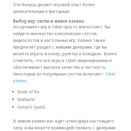
Эти бонусы делают игровой опыт более
увлекательным и выгодным.
Выбор игр: слоты и живое казино
Ассортимент игр в 1xbet просто впечатляет. Вы
найдете множество классических слотов,
видеослотов и настольных игр. Казино также
предлагает раздел с живыми дилерами, где вы
можете играть в покер, рулетку и блэкджек. Важно
отметить, что все игры в 1xbet лицензированы и
обеспечивают высокое качество и честность.
Некоторые из популярных слотов включают:
1xbet
казино
Book of Ra.
Starburst.
Gonzo’s Quest.
В живом казино вас ждёт атмосфера настоящего
зала, и вы можете взаимодействовать с дилерами