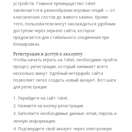
устройств. Главное преимущество 1xbet
заключается в разнообразии игровых опций — от
классических слотов до живого казино. Кроме
того, пользователи могут наслаждаться удобным
доступом через зеркало сайта, которое
предлагается для стабильного соединения при
блокировках.
Регистрация и доступ к аккаунту
Чтобы начать играть на 1xbet, необходимо пройти
процесс регистрации, который занимает всего
несколько минут. Удобный интерфейс сайта
позволяет легко создать новый аккаунт. Вот шаги
для регистрации:
Перейдите на сайт 1xbet.
Нажмите на кнопку регистрации.
Заполните необходимые данные: email, пароль и
личную информацию.
Подтвердите свой аккаунт через электронную