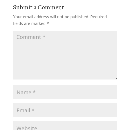
Submit a Comment
Your email address will not be published.
Required
fields are marked
*