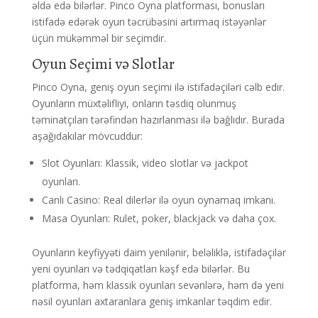
əldə edə bilərlər. Pinco Oyna platforması, bonusları
istifadə edərək oyun təcrübəsini artırmaq istəyənlər
üçün mükəmməl bir seçimdir.
Oyun Seçimi və Slotlar
Pinco Oyna, geniş oyun seçimi ilə istifadəçiləri cəlb edir.
Oyunların müxtəlifliyi, onların təsdiq olunmuş
təminatçıları tərəfindən hazırlanması ilə bağlıdır. Burada
aşağıdakılar mövcuddur:
Slot Oyunları: Klassik, video slotlar və jackpot
oyunları.
Canlı Casino: Real dilerlər ilə oyun oynamaq imkanı.
Masa Oyunları: Rulet, poker, blackjack və daha çox.
Oyunların keyfiyyəti daim yenilənir, beləliklə, istifadəçilər
yeni oyunları və tədqiqatları kəşf edə bilərlər. Bu
platforma, həm klassik oyunları sevənlərə, həm də yeni
nəsil oyunları axtaranlara geniş imkanlar təqdim edir.