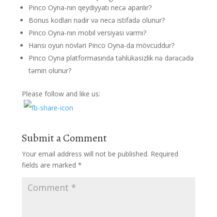
Pinco Oyna-nın qeydiyyatı necə aparılır?
Bonus kodları nədir və necə istifadə olunur?
Pinco Oyna-nın mobil versiyası varmı?
Hansı oyun növləri Pinco Oyna-da mövcuddur?
Pinco Oyna platformasında təhlükəsizlik nə dərəcədə
təmin olunur?
Please follow and like us:
Submit a Comment
Your email address will not be published.
Required
fields are marked
*