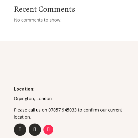
Recent Comments
No comments to show.
Location:
Orpington, London
Please call us on 07857 945033 to confirm our current
location.