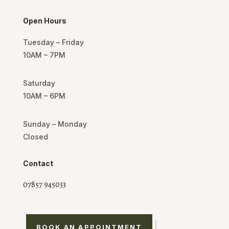
Open Hours
Tuesday – Friday
10AM – 7PM
Saturday
10AM – 6PM
Sunday – Monday
Closed
Contact
07857 945033
BOOK AN APPOINTMENT