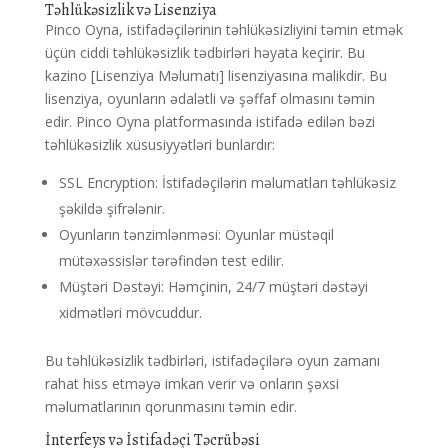
Təhlükəsizlik və Lisenziya
Pinco Oyna, istifadəçilərinin təhlükəsizliyini təmin etmək
üçün ciddi təhlükəsizlik tədbirləri həyata keçirir. Bu
kazino [Lisenziya Məlumatı] lisenziyasına malikdir. Bu
lisenziya, oyunların ədalətli və şəffaf olmasını təmin
edir. Pinco Oyna platformasında istifadə edilən bəzi
təhlükəsizlik xüsusiyyətləri bunlardır:
SSL Encryption: İstifadəçilərin məlumatları təhlükəsiz
şəkildə şifrələnir.
Oyunların tənzimlənməsi: Oyunlar müstəqil
mütəxəssislər tərəfindən test edilir.
Müştəri Dəstəyi: Həmçinin, 24/7 müştəri dəstəyi
xidmətləri mövcuddur.
Bu təhlükəsizlik tədbirləri, istifadəçilərə oyun zamanı
rahat hiss etməyə imkan verir və onların şəxsi
məlumatlarının qorunmasını təmin edir.
İnterfeys və İstifadəçi Təcrübəsi