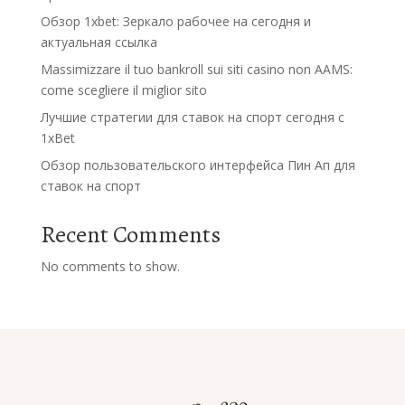
Обзор 1xbet: Зеркало рабочее на сегодня и
актуальная ссылка
Massimizzare il tuo bankroll sui siti casino non AAMS:
come scegliere il miglior sito
Лучшие стратегии для ставок на спорт сегодня с
1xBet
Обзор пользовательского интерфейса Пин Ап для
ставок на спорт
Recent Comments
No comments to show.