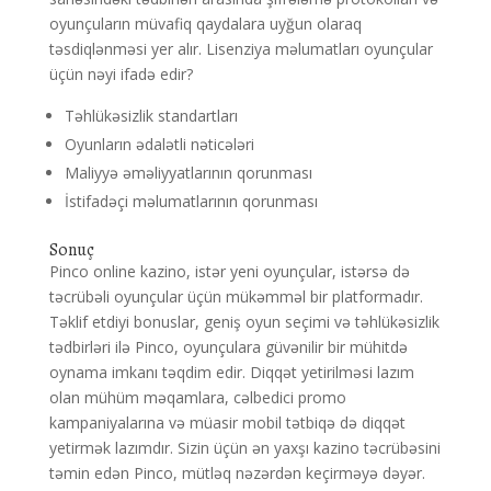
oyunçuların müvafiq qaydalara uyğun olaraq
təsdiqlənməsi yer alır. Lisenziya məlumatları oyunçular
üçün nəyi ifadə edir?
Təhlükəsizlik standartları
Oyunların ədalətli nəticələri
Maliyyə əməliyyatlarının qorunması
İstifadəçi məlumatlarının qorunması
Sonuç
Pinco online kazino, istər yeni oyunçular, istərsə də
təcrübəli oyunçular üçün mükəmməl bir platformadır.
Təklif etdiyi bonuslar, geniş oyun seçimi və təhlükəsizlik
tədbirləri ilə Pinco, oyunçulara güvənilir bir mühitdə
oynama imkanı təqdim edir. Diqqət yetirilməsi lazım
olan mühüm məqamlara, cəlbedici promo
kampaniyalarına və müasir mobil tətbiqə də diqqət
yetirmək lazımdır. Sizin üçün ən yaxşı kazino təcrübəsini
təmin edən Pinco, mütləq nəzərdən keçirməyə dəyər.