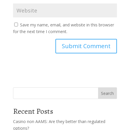
Save my name, email, and website in this browser
for the next time I comment.
Search
Recent Posts
Casino non AAMS: Are they better than regulated
options?