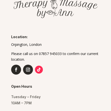
Location:
Orpington, London
Please call us on 07857 945033 to confirm our current
location.
Open Hours
Tuesday – Friday
10AM – 7PM