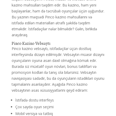
kazino məhsulları təqdim edir. Bu kazino, həm yeni
başlayanlar, həm də təcrübəli oyunçular üçün uyğundur.
Bu yazının məqsədi Pinco kazino məhsullarını və
istifadə edilən materialları ətraflı şəkildə təqdim
etməkdir. İstifadəçilər nələr bilməlidir? Gəlin, birlikdə
araşdıraq.
Pinco Kazino Vebsaytı
Pinco kazino vebsaytı, istifadəçilər üçün dostluq
interfeysində dizayn edilmişdir. Vebsaytın müasir dizaynı
oyunçuların oyuna asan daxil olmağına kömək edir.
Burada siz müxtəlif oyun növləri, bonus təklifləri və
promosyon kodları ilə tanış ola bilərsiniz. Vebsaytın
naviqasiyası sadədir, bu da oyunçuların istədikləri oyunu
tapmalarını asanlaşdırır. Aşağıda Pinco kazino
vebsaytının əsas xüsusiyyətlərini qeyd edirəm:
İstifadə dostu interfeys
Çox sayda oyun seçimi
Mobil versiya və tətbiq