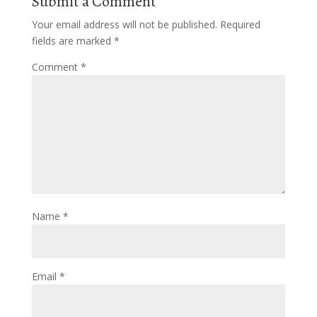
Submit a Comment
Your email address will not be published.
Required
fields are marked
*
Comment
*
Name
*
Email
*