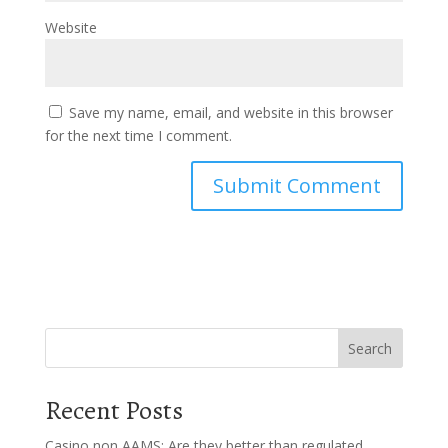
Website
Save my name, email, and website in this browser
for the next time I comment.
Search
Recent Posts
Casino non AAMS: Are they better than regulated