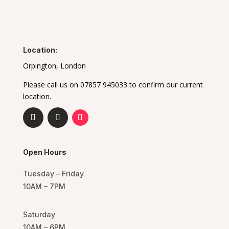
Location:
Orpington, London
Please call us on 07857 945033 to confirm our current
location.
Open Hours
Tuesday – Friday
10AM – 7PM
Saturday
10AM – 6PM