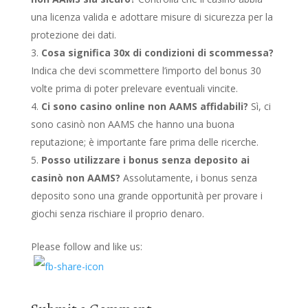
una licenza valida e adottare misure di sicurezza per la
protezione dei dati.
Cosa significa 30x di condizioni di scommessa?
Indica che devi scommettere l’importo del bonus 30
volte prima di poter prelevare eventuali vincite.
Ci sono casino online non AAMS affidabili?
Sì, ci
sono casinò non AAMS che hanno una buona
reputazione; è importante fare prima delle ricerche.
Posso utilizzare i bonus senza deposito ai
casinò non AAMS?
Assolutamente, i bonus senza
deposito sono una grande opportunità per provare i
giochi senza rischiare il proprio denaro.
Please follow and like us: