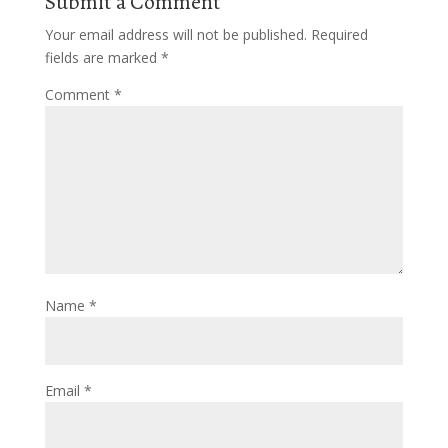
Submit a Comment
Your email address will not be published.
Required
fields are marked
*
Comment
*
Name
*
Email
*