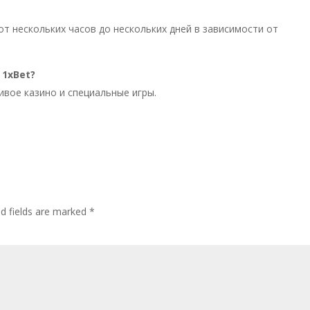
т нескольких часов до нескольких дней в зависимости от
 1xBet?
ивое казино и специальные игры.
ed fields are marked
*