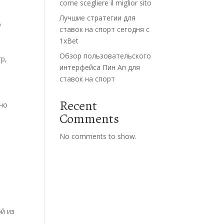
come scegliere il miglior sito
Лучшие стратегии для
р
ставок на спорт сегодня с
1xBet
Обзор пользовательского
р,
интерфейса Пин Ап для
ставок на спорт
Recent
жно
Comments
No comments to show.
й из