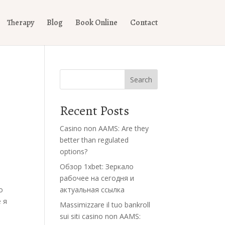
Therapy
Blog
Book Online
Contact
Search
Recent Posts
Casino non AAMS: Are they
better than regulated
options?
Обзор 1xbet: Зеркало
рабочее на сегодня и
о
актуальная ссылка
 я
Massimizzare il tuo bankroll
sui siti casino non AAMS: