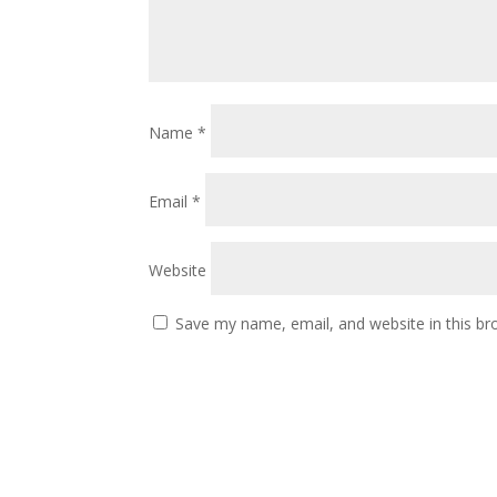
Name
*
Email
*
Website
Save my name, email, and website in this br