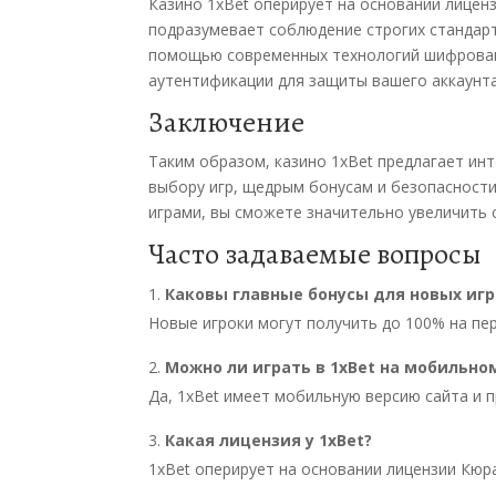
Казино 1xBet оперирует на основании лиценз
подразумевает соблюдение строгих стандарт
помощью современных технологий шифрован
аутентификации для защиты вашего аккаунта
Заключение
Таким образом, казино 1xBet предлагает и
выбору игр, щедрым бонусам и безопасности.
играми, вы сможете значительно увеличить 
Часто задаваемые вопросы
Каковы главные бонусы для новых игр
Новые игроки могут получить до 100% на пе
Можно ли играть в 1xBet на мобильно
Да, 1xBet имеет мобильную версию сайта и п
Какая лицензия у 1xBet?
1xBet оперирует на основании лицензии Кюр