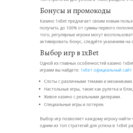
Бонусы и промокоды
Казино 1xBet предлагает своим новым поль
получить до 100% от суммы первого пополне
того, регулярные игроки могут воспользоват
активировать бонус, следуйте указаниям на 
Выбор игр в 1xBet
Одной из главных особенностей казино 1xBe
играми вы найдете:
1хбет официальный сайт
Слоты с различными темами и механиками.
Настольные игры, такие как рулетка и блэк
Живое казино с реальными дилерами.
Специальные игры и лотереи.
Выбор игр позволяет каждому игроку найти ч
одним из топ стратегий для успеха в 1xBet р