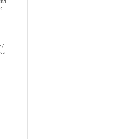
зия
 с
му
ыми