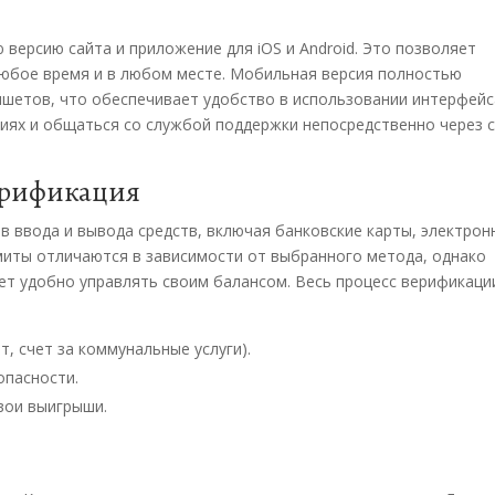
версию сайта и приложение для iOS и Android. Это позволяет
любое время и в любом месте. Мобильная версия полностью
шетов, что обеспечивает удобство в использовании интерфейс
циях и общаться со службой поддержки непосредственно через 
ерификация
 ввода и вывода средств, включая банковские карты, электрон
иты отличаются в зависимости от выбранного метода, однако
ет удобно управлять своим балансом. Весь процесс верификаци
, счет за коммунальные услуги).
опасности.
вои выигрыши.