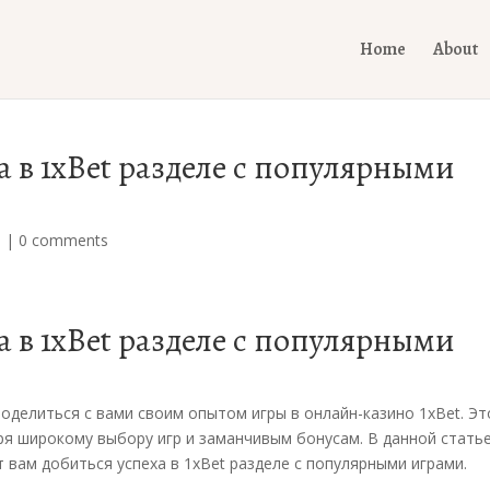
Home
About
а в 1xBet разделе с популярными
d
|
0 comments
а в 1xBet разделе с популярными
оделиться с вами своим опытом игры в онлайн-казино 1xBet. Эт
ря широкому выбору игр и заманчивым бонусам. В данной статье
 вам добиться успеха в 1xBet разделе с популярными играми.