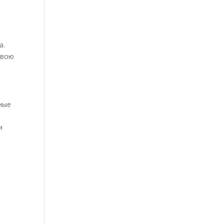
а.
свою
ные
и