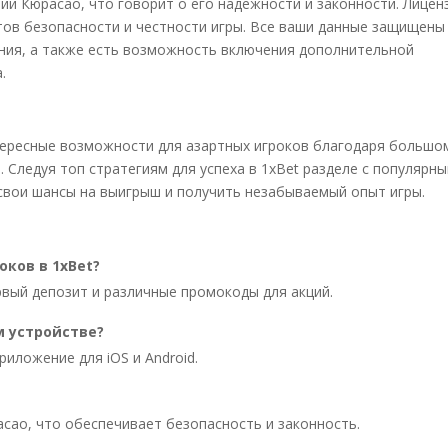
ии Кюрасао, что говорит о его надежности и законности. Лицен
ов безопасности и честности игры. Все ваши данные защищены
ия, а также есть возможность включения дополнительной
.
нтересные возможности для азартных игроков благодаря большо
 Следуя топ стратегиям для успеха в 1xBet разделе с популярн
свои шансы на выигрыш и получить незабываемый опыт игры.
оков в 1xBet?
рвый депозит и различные промокоды для акций.
м устройстве?
риложение для iOS и Android.
асао, что обеспечивает безопасность и законность.