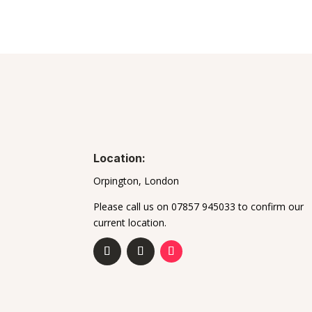
Location:
Orpington, London
Please call us on 07857 945033 to confirm our
current location.