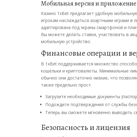
Мобильная версия и приложение
Казино 1xBet предлагает удобную мобильную 
игрокам наслаждаться азартными играми в 
адаптирована под экраны смартфонов и план
Вы можете делать ставки, участвовать в ак
мобильную устройство.
Финансовые операции и в
В 1xBet поддерживается множество способов
кошельки и криптовалюты. Минимальные лим
обычно они достаточно низкие, что позволя
также предельно прост.
Загрузите необходимые документы (паспорт
Подождите подтверждения от службы без
Теперь вы сможете мгновенно выводить с
Безопасность и лицензия