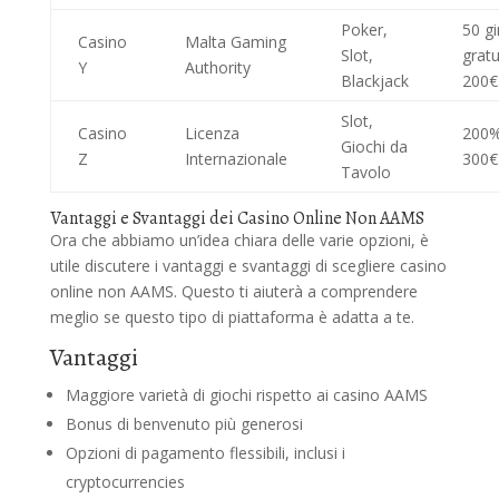
Poker,
50 gi
Casino
Malta Gaming
Slot,
gratu
Y
Authority
Blackjack
200€
Slot,
Casino
Licenza
200%
Giochi da
Z
Internazionale
300€
Tavolo
Vantaggi e Svantaggi dei Casino Online Non AAMS
Ora che abbiamo un’idea chiara delle varie opzioni, è
utile discutere i vantaggi e svantaggi di scegliere casino
online non AAMS. Questo ti aiuterà a comprendere
meglio se questo tipo di piattaforma è adatta a te.
Vantaggi
Maggiore varietà di giochi rispetto ai casino AAMS
Bonus di benvenuto più generosi
Opzioni di pagamento flessibili, inclusi i
cryptocurrencies