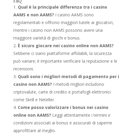
FAQ
Qual è la principale differenza tra i casino
AAMS e non AAMS?
I casino AAMS sono
regolamentati e offrono maggiori tutele ai giocatori,
mentre i casino non AAMS possono avere una
maggiore varietà di giochi e bonus.
È sicuro giocare nei casino online non AAMS?
Sebbene ci siano piattaforme affidabili, la sicurezza
può variare; è importante verificare la reputazione e le
recensioni.
Quali sono i migliori metodi di pagamento per i
casino non AAMS?
I metodi migliori includono
criptovalute, carte di credito e portafogli elettronici
come Skrill e Neteller.
Come posso valorizzare i bonus nei casino
online non AAMS?
Leggi attentamente i termini e
condizioni associati ai bonus e assicurati di saperne
approfittare al meglio.