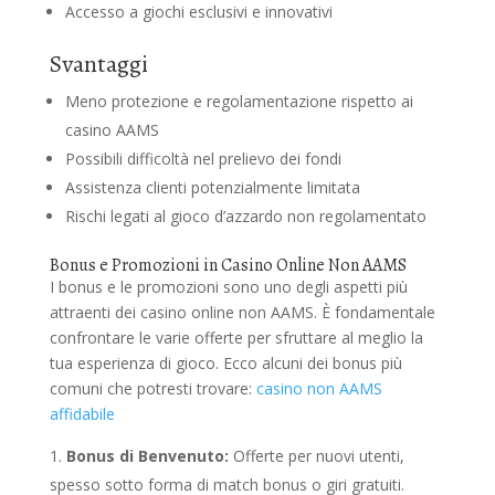
Accesso a giochi esclusivi e innovativi
Svantaggi
Meno protezione e regolamentazione rispetto ai
casino AAMS
Possibili difficoltà nel prelievo dei fondi
Assistenza clienti potenzialmente limitata
Rischi legati al gioco d’azzardo non regolamentato
Bonus e Promozioni in Casino Online Non AAMS
I bonus e le promozioni sono uno degli aspetti più
attraenti dei casino online non AAMS. È fondamentale
confrontare le varie offerte per sfruttare al meglio la
tua esperienza di gioco. Ecco alcuni dei bonus più
comuni che potresti trovare:
casino non AAMS
affidabile
Bonus di Benvenuto:
Offerte per nuovi utenti,
spesso sotto forma di match bonus o giri gratuiti.