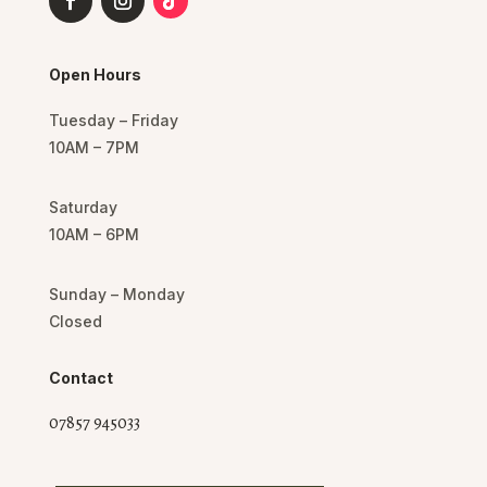
Open Hours
Tuesday – Friday
10AM – 7PM
Saturday
10AM – 6PM
Sunday – Monday
Closed
Contact
07857 945033