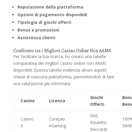
Reputazione della piattaforma
Opzioni di pagamento disponibili
Tipologia di giochi offerti
Bonus e promozioni
Assistenza clienti
Confronto tra i Migliori Casino Online Non AAMS
Per facilitare la tua ricerca, ho creato una tabella
comparativa dei migliori casino online non AAMS
disponibili. Questa tabella evidenzia alcuni aspetti
chiave di ciascuna piattaforma, permettendoti di fare
una valutazione più informata.
Giochi
Bonu
Casino
Licenza
Offerti
Ben
Slot,
Casino
Curaçao
100%
Roulette,
X
eGaming
500€
Baccarat