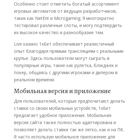
Особенно стоит отметить богатый ассортимент
игровых автоматов от ведущих разработчиков,
таких как NetEnt и Microgaming. Я многократно
тестировал различные слоты, и могу подтвердить
их высокое качество и разнообразие тем.
Live казино 1хБет обеспечивает реалистичный
опыт благодаря прямым трансляциям с реальными
крупье. Здесь пользователи могут сыграть в
популярные игры, такие как рулетка, блэкджек и
покер, общаясь с другими игроками и дилером в
реальном времени.
Мобильная версия и приложение
Для пользователей, которые предпочитают делать
ставки со своих мобильных устройств, 1хБет
предлагает удобное приложение. Мобильная
версия сайта также полностью адаптирована и
позволяет делать ставки так же легко, как и на ПК.
Я часто использую мобильное приложение для