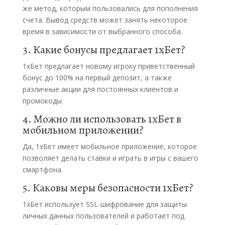
же метод, которым пользовались для пополнения
счета. Вывод средств может занять некоторое
время в зависимости от выбранного способа.
3. Какие бонусы предлагает 1хБет?
1хБет предлагает новому игроку приветственный
бонус до 100% на первый депозит, а также
различные акции для постоянных клиентов и
промокоды.
4. Можно ли использовать 1хБет в
мобильном приложении?
Да, 1хБет имеет мобильное приложение, которое
позволяет делать ставки и играть в игры с вашего
смартфона.
5. Каковы меры безопасности 1хБет?
1хБет использует SSL-шифрование для защиты
личных данных пользователей и работает под