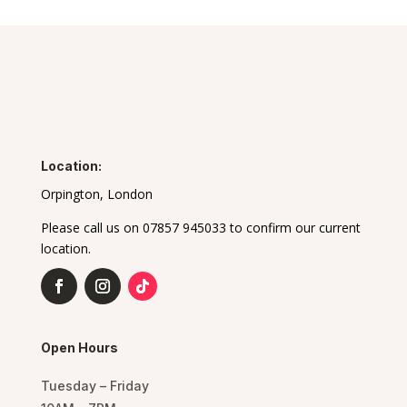
Location:
Orpington, London
Please call us on 07857 945033 to confirm our current
location.
Open Hours
Tuesday – Friday