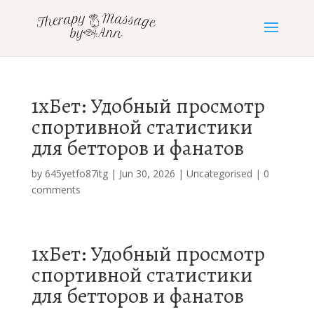
1хБет: Удобный просмотр
спортивной статистики
для бетторов и фанатов
by
645yetfo87itg
|
Jun 30, 2026
|
Uncategorised
|
0
comments
1хБет: Удобный просмотр
спортивной статистики
для бетторов и фанатов