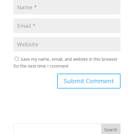
Save my name, email, and website in this browser
for the next time I comment.
Search