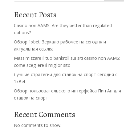
Recent Posts
Casino non AAMS: Are they better than regulated
options?
Обзор 1xbet: Зеркало рабочее на сегодня и
актуальная ссылка
Massimizzare il tuo bankroll sui siti casino non AAMS:
come scegliere il miglior sito
Лучшие стратегии для ставок на спорт сегодня с
1xBet
Обзор пользовательского интерфейса Пин Ап для
ставок на спорт
Recent Comments
No comments to show.