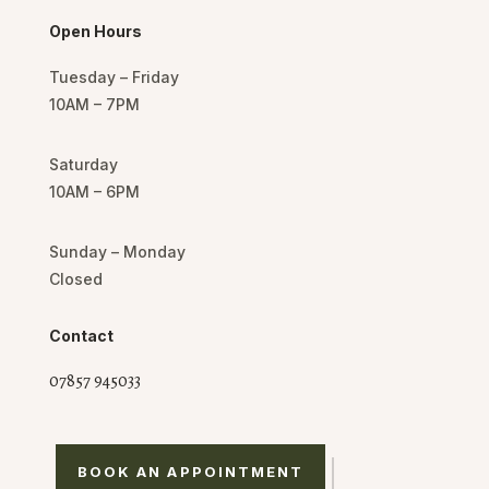
Open Hours
Tuesday – Friday
10AM – 7PM
Saturday
10AM – 6PM
Sunday – Monday
Closed
Contact
07857 945033
BOOK AN APPOINTMENT