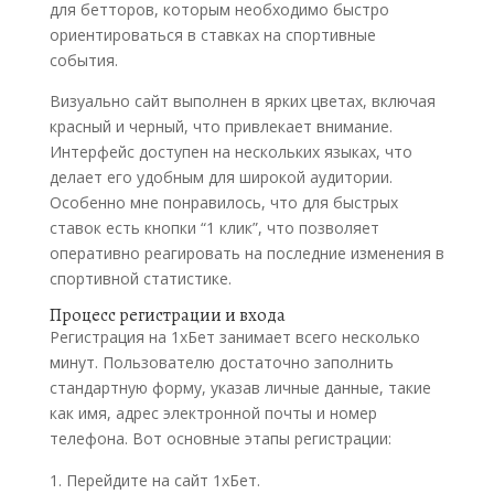
для бетторов, которым необходимо быстро
ориентироваться в ставках на спортивные
события.
Визуально сайт выполнен в ярких цветах, включая
красный и черный, что привлекает внимание.
Интерфейс доступен на нескольких языках, что
делает его удобным для широкой аудитории.
Особенно мне понравилось, что для быстрых
ставок есть кнопки “1 клик”, что позволяет
оперативно реагировать на последние изменения в
спортивной статистике.
Процесс регистрации и входа
Регистрация на 1хБет занимает всего несколько
минут. Пользователю достаточно заполнить
стандартную форму, указав личные данные, такие
как имя, адрес электронной почты и номер
телефона. Вот основные этапы регистрации:
Перейдите на сайт 1хБет.