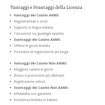
Vantaggi e Svantaggi della Licenza
Vantaggi dei Casino AAMS:
Regolamentati e sicuri
Supporto in lingua italiana
Tassazione sui guadagni ripartita
Svantaggi dei Casino AAMS:
Offerta di giochi limitata
Procedura di registrazione più lunga
Vantaggi dei Casino Non AAMS:
Maggiore varietà di giochi
Bonus e promozioni più allettanti
Registrazione veloce
Svantaggi dei Casino Non AAMS:
Affidabilità non garantita
Assistenza limitata in italiano