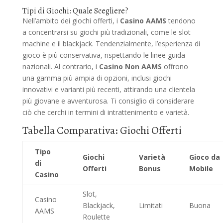
Tipi di Giochi: Quale Scegliere?
Nell’ambito dei giochi offerti, i
Casino AAMS
tendono
a concentrarsi su giochi più tradizionali, come le slot
machine e il blackjack. Tendenzialmente, l’esperienza di
gioco è più conservativa, rispettando le linee guida
nazionali. Al contrario, i
Casino Non AAMS
offrono
una gamma più ampia di opzioni, inclusi giochi
innovativi e varianti più recenti, attirando una clientela
più giovane e avventurosa. Ti consiglio di considerare
ciò che cerchi in termini di intrattenimento e varietà.
Tabella Comparativa: Giochi Offerti
Tipo
Giochi
Varietà
Gioco da
di
Offerti
Bonus
Mobile
Casino
Slot,
Casino
Blackjack,
Limitati
Buona
AAMS
Roulette