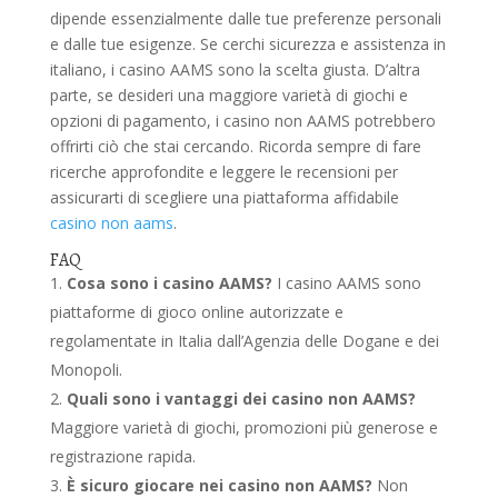
dipende essenzialmente dalle tue preferenze personali
e dalle tue esigenze. Se cerchi sicurezza e assistenza in
italiano, i casino AAMS sono la scelta giusta. D’altra
parte, se desideri una maggiore varietà di giochi e
opzioni di pagamento, i casino non AAMS potrebbero
offrirti ciò che stai cercando. Ricorda sempre di fare
ricerche approfondite e leggere le recensioni per
assicurarti di scegliere una piattaforma affidabile
casino non aams
.
FAQ
Cosa sono i casino AAMS?
I casino AAMS sono
piattaforme di gioco online autorizzate e
regolamentate in Italia dall’Agenzia delle Dogane e dei
Monopoli.
Quali sono i vantaggi dei casino non AAMS?
Maggiore varietà di giochi, promozioni più generose e
registrazione rapida.
È sicuro giocare nei casino non AAMS?
Non