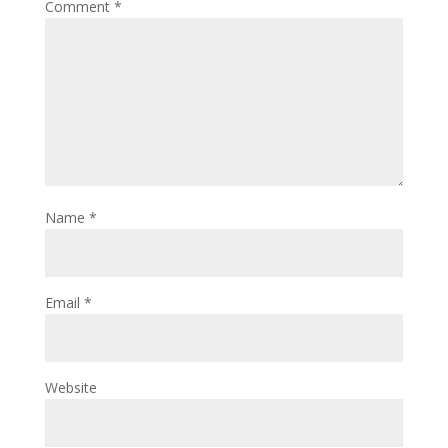
Comment
*
Name
*
Email
*
Website