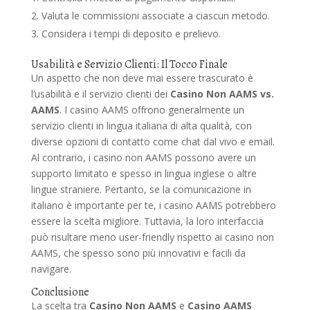
Valuta le commissioni associate a ciascun metodo.
Considera i tempi di deposito e prelievo.
Usabilità e Servizio Clienti: Il Tocco Finale
Un aspetto che non deve mai essere trascurato è
l’usabilità e il servizio clienti dei
Casino Non AAMS vs.
AAMS
. I casino AAMS offrono generalmente un
servizio clienti in lingua italiana di alta qualità, con
diverse opzioni di contatto come chat dal vivo e email.
Al contrario, i casino non AAMS possono avere un
supporto limitato e spesso in lingua inglese o altre
lingue straniere. Pertanto, se la comunicazione in
italiano è importante per te, i casino AAMS potrebbero
essere la scelta migliore. Tuttavia, la loro interfaccia
può risultare meno user-friendly rispetto ai casino non
AAMS, che spesso sono più innovativi e facili da
navigare.
Conclusione
La scelta tra
Casino Non AAMS
e
Casino AAMS