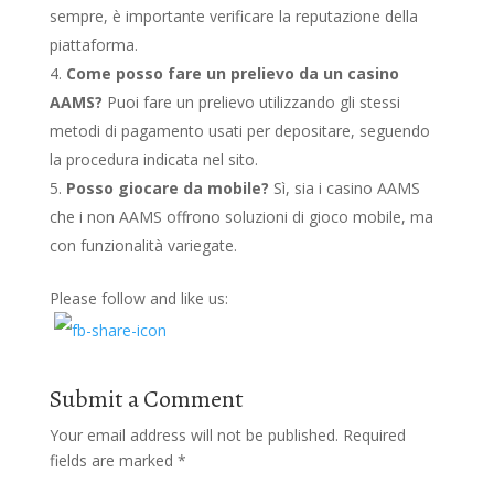
sempre, è importante verificare la reputazione della
piattaforma.
Come posso fare un prelievo da un casino
AAMS?
Puoi fare un prelievo utilizzando gli stessi
metodi di pagamento usati per depositare, seguendo
la procedura indicata nel sito.
Posso giocare da mobile?
Sì, sia i casino AAMS
che i non AAMS offrono soluzioni di gioco mobile, ma
con funzionalità variegate.
Please follow and like us:
Submit a Comment
Your email address will not be published.
Required
fields are marked
*