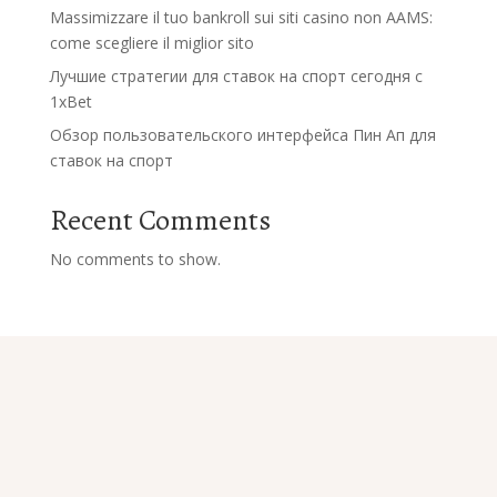
Massimizzare il tuo bankroll sui siti casino non AAMS:
come scegliere il miglior sito
Лучшие стратегии для ставок на спорт сегодня с
1xBet
Обзор пользовательского интерфейса Пин Ап для
ставок на спорт
Recent Comments
No comments to show.