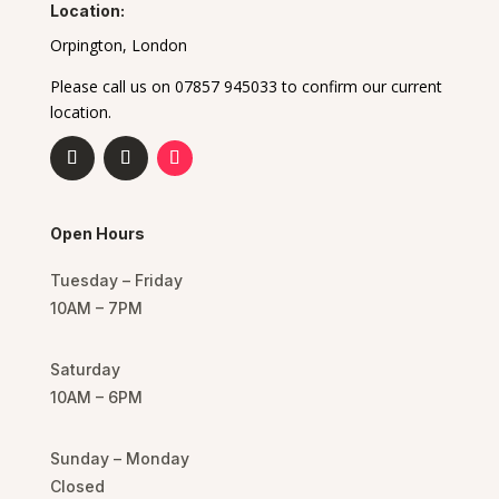
Location:
Orpington, London
Please call us on 07857 945033 to confirm our current
location.
Open Hours
Tuesday – Friday
10AM – 7PM
Saturday
10AM – 6PM
Sunday – Monday
Closed