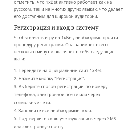
отметить, что 1xBet активно работает как на
русском, так и на многих других языках, что делает
его доступным для широкой аудитории.
Регистрация и вход в систему
Чтобы начать игру на 1xBet, необходимо пройти
процедуру регистрации. Она занимает всего
несколько минут и включает в себя следующие
шаги:
Перейдите на официальный сайт 1xBet.
Нажмите кнопку “Регистрация”.
Выберите способ регистрации: по номеру
телефона, электронной почте или через
социальные сети.
Заполните все необходимые поля.
Подтвердите свою учетную запись через SMS
или электронную почту.