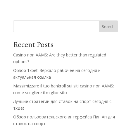
Search
Recent Posts
Casino non AAMS: Are they better than regulated
options?
Обзор 1xbet: Зеркало рабочее на сегодня и
актуальная ссылка
Massimizzare il tuo bankroll sui siti casino non AAMS:
come scegliere il miglior sito
Лучшие стратегии для ставок на спорт сегодня с
1xBet
Обзор пользовательского интерфейса Пин Ап для
ставок на спорт