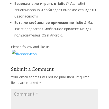
Безопасно ли играть в 1xBet?
Да, 1xBet
лицензировано и соблюдает высокие стандарты
безопасности.
Есть ли мобильное приложение 1xBet?
Да,
1xBet предлагает мобильное приложение для
пользователей iOS и Android.
Please follow and like us:
Submit a Comment
Your email address will not be published.
Required
fields are marked
*