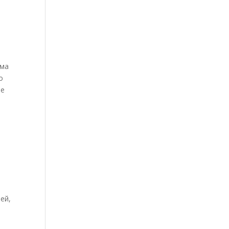
мма
о
ие
ей,