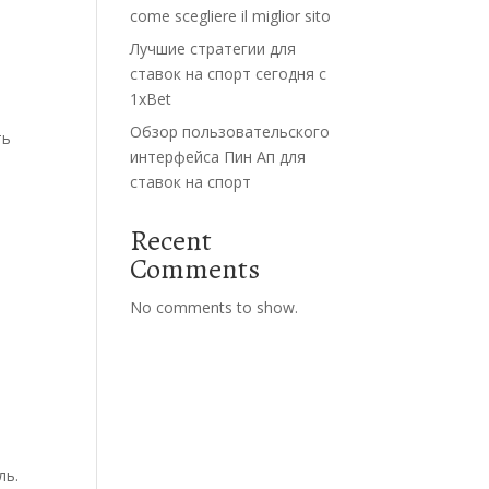
come scegliere il miglior sito
Лучшие стратегии для
ставок на спорт сегодня с
1xBet
Обзор пользовательского
ть
интерфейса Пин Ап для
ставок на спорт
Recent
Comments
No comments to show.
ль.