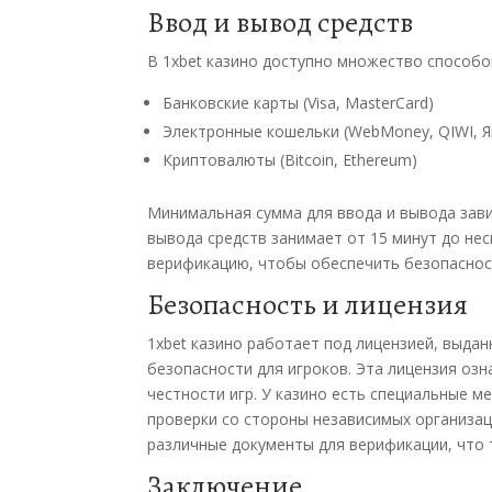
Ввод и вывод средств
В 1xbet казино доступно множество способо
Банковские карты (Visa, MasterCard)
Электронные кошельки (WebMoney, QIWI, Я
Криптовалюты (Bitcoin, Ethereum)
Минимальная сумма для ввода и вывода зави
вывода средств занимает от 15 минут до не
верификацию, чтобы обеспечить безопаснос
Безопасность и лицензия
1xbet казино работает под лицензией, выда
безопасности для игроков. Эта лицензия оз
честности игр. У казино есть специальные м
проверки со стороны независимых организац
различные документы для верификации, что 
Заключение