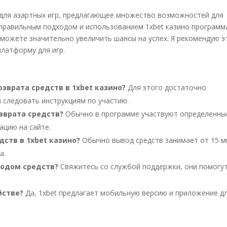
о для азартных игр, предлагающее множество возможностей для
 правильным подходом и использованием 1xbet казино программ
сможете значительно увеличить шансы на успех. Я рекомендую э
платформу для игр.
зврата средств в 1xbet казино?
Для этого достаточно
и следовать инструкциям по участию.
зврата средств?
Обычно в программе участвуют определенны
ацию на сайте.
ств в 1xbet казино?
Обычно вывод средств занимает от 15 м
а.
водом средств?
Свяжитесь со службой поддержки, они помогу
йстве?
Да, 1xbet предлагает мобильную версию и приложение д