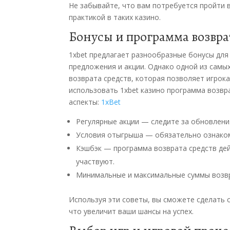
Не забывайте, что вам потребуется пройти 
практикой в таких казино.
Бонусы и программа возвра
1xbet предлагает разнообразные бонусы для
предложения и акции. Однако одной из самы
возврата средств, которая позволяет игрок
использовать 1xbet казино программа возвр
аспекты:
1xBet
Регулярные акции — следите за обновлени
Условия отыгрыша — обязательно ознаком
Кэшбэк — программа возврата средств дейс
участвуют.
Минимальные и максимальные суммы возвр
Используя эти советы, вы сможете сделать 
что увеличит ваши шансы на успех.