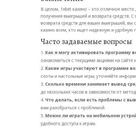
В целом, 1xbet казино – это отличное мест
получения выигрышей и возврата средств. С
возврата средств для ваших выигрышей, вы 
казино всем, кто ищет надежную и удобную 
Часто задаваемые вопросы
Как я могу активировать программу во
ознакомиться с текущими акциями на сайте 
Какие игры участвуют в программе во
слоты и настольные игры; уточняйте информ
Сколько времени занимает вывод сред
до нескольких часов в зависимости от метод
Что делать, если есть проблемы с вы
вам разобраться с проблемой.
Можно ли играть на мобильном устро
удобного доступа к играм.