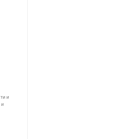
ти и
 и