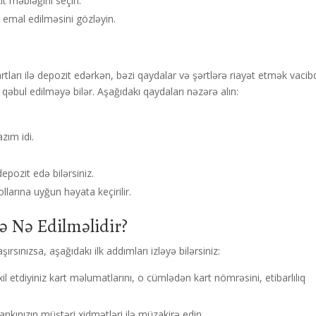
it məbləğini seçin.
n emal edilməsini gözləyin.
ları ilə depozit edərkən, bəzi qaydalar və şərtlərə riayət etmək vacibd
qəbul edilməyə bilər. Aşağıdakı qaydaları nəzərə alın:
zım idi.
epozit edə bilərsiniz.
larına uyğun həyata keçirilir.
ə Nə Edilməlidir?
rsınızsa, aşağıdakı ilk addımları izləyə bilərsiniz:
l etdiyiniz kart məlumatlarını, o cümlədən kart nömrəsini, etibarlılıq
ankınızın müştəri xidmətləri ilə müzakirə edin.