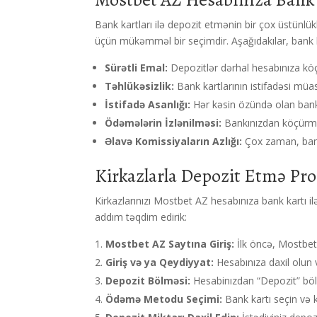
Bank kartları ilə depozit etmənin bir çox üstünlüklə
üçün mükəmməl bir seçimdir. Aşağıdakılar, bank ka
Sürətli Emal:
Depozitlər dərhal hesabınıza köç
Təhlükəsizlik:
Bank kartlarının istifadəsi müas
İstifadə Asanlığı:
Hər kəsin özündə olan bank k
Ödəmələrin İzlənilməsi:
Bankınızdan köçürməl
Əlavə Komissiyaların Azlığı:
Çox zaman, bank 
Kirkazlarla Depozit Etmə Pro
Kirkazlarınızı Mostbet AZ hesabınıza bank kartı 
addım təqdim edirik:
Mostbet AZ Saytına Giriş:
İlk öncə, Mostbet 
Giriş və ya Qeydiyyat:
Hesabınıza daxil olun 
Depozit Bölməsi:
Hesabinızdan “Depozit” böl
Ödəmə Metodu Seçimi:
Bank kartı seçin və k