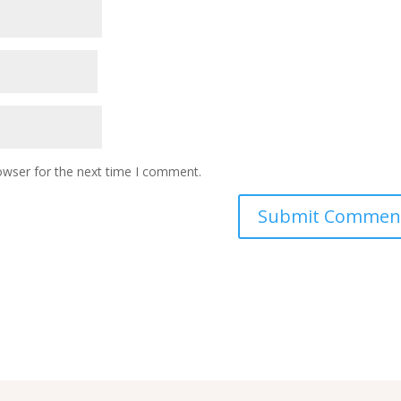
owser for the next time I comment.