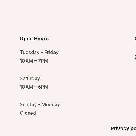
Open Hours
Tuesday – Friday
10AM – 7PM
Saturday
10AM – 6PM
Sunday – Monday
Closed
Privacy po