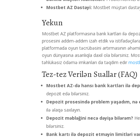
Mostbet AZ Dəstəyi:
Mostbet müştəri dəstəyi 
Yekun
Mostbet AZ platformasına bank kartları ilə depozi
prosesini addım-addım izah etdik və istifadəçilərə
platformada oyun təcrübəsini artırmasının əhəmiy
oyun dünyasına asanlıqla daxil ola bilərsiniz. Mo
təhlükəsiz ödəmə imkanları da təqdim edir
most
Tez-tez Verilən Suallar (FAQ)
Mostbet AZ-də hansı bank kartları ilə dep
depozit edə bilərsiniz.
Depozit prosesində problem yaşadım, nə
ilə əlaqə saxlayın.
Depozit məbləğini necə dəyişə bilərəm?
Hes
bilərsiniz.
Bank kartı ilə depozit etməyin limitləri v