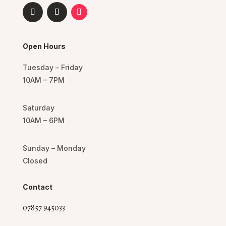
Open Hours
Tuesday – Friday
10AM – 7PM
Saturday
10AM – 6PM
Sunday – Monday
Closed
Contact
07857 945033