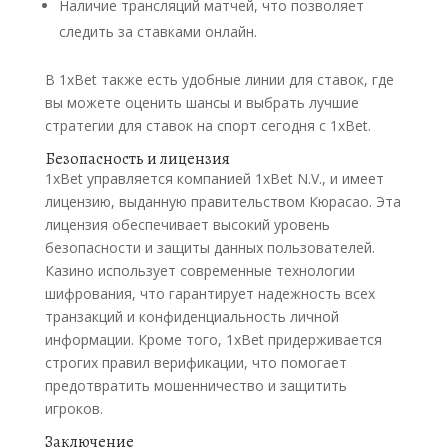
Наличие трансляций матчей, что позволяет
следить за ставками онлайн.
В 1xBet также есть удобные линии для ставок, где
вы можете оценить шансы и выбрать лучшие
стратегии для ставок на спорт сегодня с 1xBet.
Безопасность и лицензия
1xBet управляется компанией 1xBet N.V., и имеет
лицензию, выданную правительством Кюрасао. Эта
лицензия обеспечивает высокий уровень
безопасности и защиты данных пользователей.
Казино использует современные технологии
шифрования, что гарантирует надежность всех
транзакций и конфиденциальность личной
информации. Кроме того, 1xBet придерживается
строгих правил верификации, что помогает
предотвратить мошенничество и защитить
игроков.
Заключение