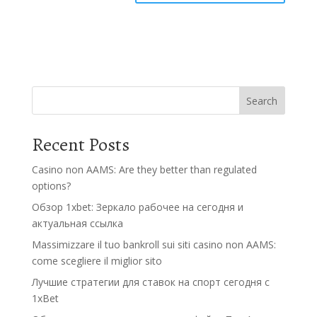
Search
Recent Posts
Casino non AAMS: Are they better than regulated
options?
Обзор 1xbet: Зеркало рабочее на сегодня и
актуальная ссылка
Massimizzare il tuo bankroll sui siti casino non AAMS:
come scegliere il miglior sito
Лучшие стратегии для ставок на спорт сегодня с
1xBet