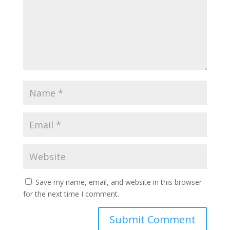
Save my name, email, and website in this browser
for the next time I comment.