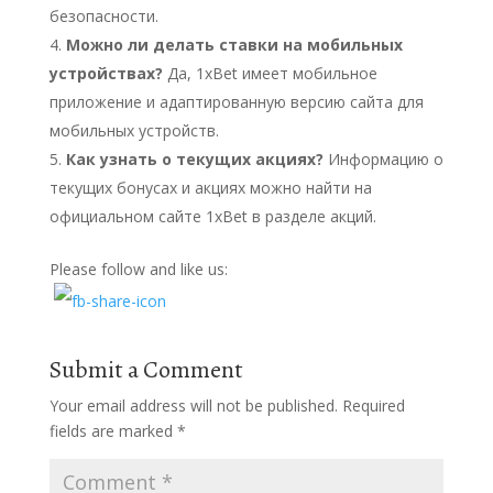
безопасности.
Можно ли делать ставки на мобильных
устройствах?
Да, 1xBet имеет мобильное
приложение и адаптированную версию сайта для
мобильных устройств.
Как узнать о текущих акциях?
Информацию о
текущих бонусах и акциях можно найти на
официальном сайте 1xBet в разделе акций.
Please follow and like us:
Submit a Comment
Your email address will not be published.
Required
fields are marked
*