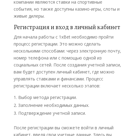
компании являются ставки на спортивные
события, но также доступны казино-игры, слоты и
живые дилеры.
Регистрация и вход в личный кабинет
Для начала работы с 1xBet необходимо пройти
процесс регистрации. Это можно сделать
несколькими способами: через электронную почту,
номер телефона или с помощью одной из
социальных сетей. После создания учетной записи,
вам будет доступен личный кабинет, где можно
управлять ставками и финансами. Процесс
регистрации включает несколько этапов:
Выбор метода регистрации.
Заполнение необходимых данных.
Подтверждение учетной записи.
После регистрации вы сможете войти в личный
кабинет, введя свои учетные данные. Здесь вы