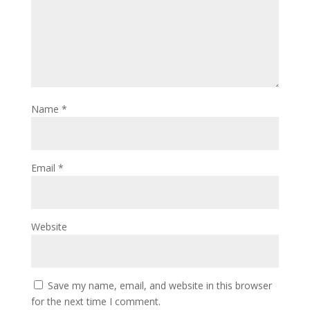
Name
*
Email
*
Website
Save my name, email, and website in this browser
for the next time I comment.