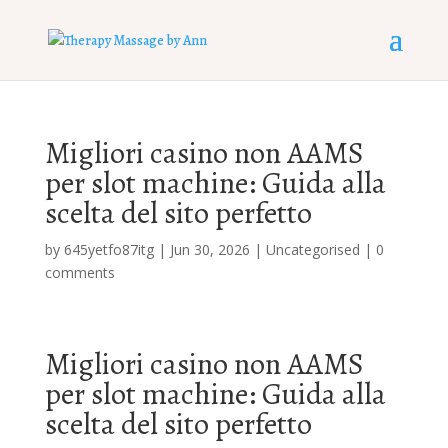
Migliori casino non AAMS
per slot machine: Guida alla
scelta del sito perfetto
by
645yetfo87itg
|
Jun 30, 2026
|
Uncategorised
|
0
comments
Migliori casino non AAMS
per slot machine: Guida alla
scelta del sito perfetto