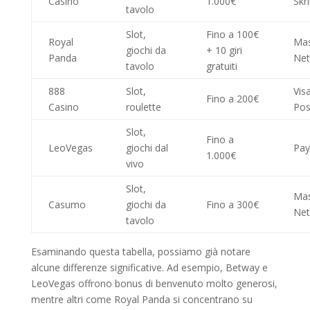
Casino
1.000€
Skril
tavolo
Slot,
Fino a 100€
Royal
Mas
giochi da
+ 10 giri
Panda
Net
tavolo
gratuiti
888
Slot,
Visa
Fino a 200€
Casino
roulette
Pos
Slot,
Fino a
LeoVegas
giochi dal
PayP
1.000€
vivo
Slot,
Mas
Casumo
giochi da
Fino a 300€
Net
tavolo
Esaminando questa tabella, possiamo già notare
alcune differenze significative. Ad esempio, Betway e
LeoVegas offrono bonus di benvenuto molto generosi,
mentre altri come Royal Panda si concentrano su