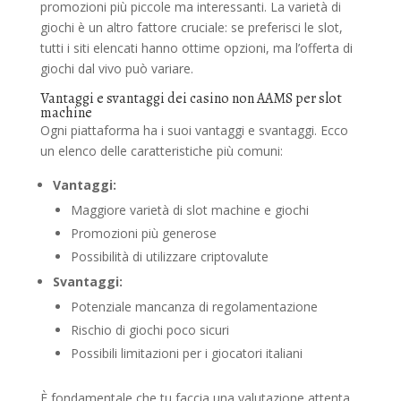
promozioni più piccole ma interessanti. La varietà di
giochi è un altro fattore cruciale: se preferisci le slot,
tutti i siti elencati hanno ottime opzioni, ma l’offerta di
giochi dal vivo può variare.
Vantaggi e svantaggi dei casino non AAMS per slot
machine
Ogni piattaforma ha i suoi vantaggi e svantaggi. Ecco
un elenco delle caratteristiche più comuni:
Vantaggi:
Maggiore varietà di slot machine e giochi
Promozioni più generose
Possibilità di utilizzare criptovalute
Svantaggi:
Potenziale mancanza di regolamentazione
Rischio di giochi poco sicuri
Possibili limitazioni per i giocatori italiani
È fondamentale che tu faccia una valutazione attenta