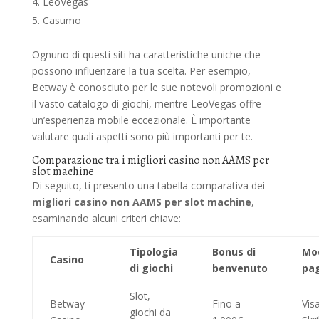
LeoVegas
Casumo
Ognuno di questi siti ha caratteristiche uniche che
possono influenzare la tua scelta. Per esempio,
Betway è conosciuto per le sue notevoli promozioni e
il vasto catalogo di giochi, mentre LeoVegas offre
un’esperienza mobile eccezionale. È importante
valutare quali aspetti sono più importanti per te.
Comparazione tra i migliori casino non AAMS per
slot machine
Di seguito, ti presento una tabella comparativa dei
migliori casino non AAMS per slot machine
,
esaminando alcuni criteri chiave:
Tipologia
Bonus di
Mod
Casino
di giochi
benvenuto
pa
Slot,
Betway
Fino a
Vis
giochi da