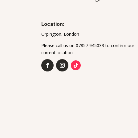
Location:
Orpington, London
Please call us on 07857 945033 to confirm our
current location.