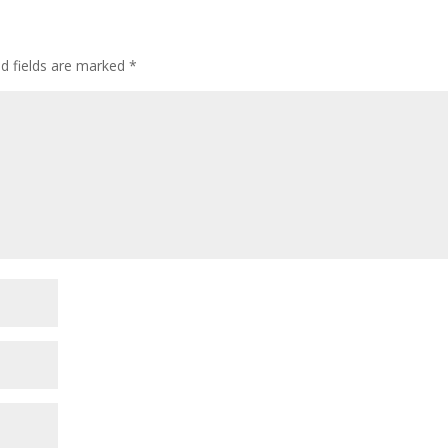
ed fields are marked
*