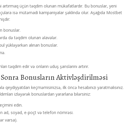
ni artırmaq üçün təqdim olunan mükafatlardır. Bu bonuslar, yeni
unçulara isə mütəmadi kampaniyalar şəklində olur. Aşağıda Mostbet
işdir:
an bonuslar.
ərdə də təqdim olunan əlavələr.
ul yükləyərkən alınan bonuslar.
mə.
arı təqdim edir və onların uduş şanslarını artırır.
 Sonra Bonusların Aktivləşdirilməsi
ə qeydiyyatdan keçməmisinizsə, ilk öncə hesabınızı yaratmalısınız.
dımları izləyərək bonuslardan yararlana bilərsiniz:
eçimini edin.
dən ad, soyad, e-poçt və telefon nömrəsi.
ər varsa).