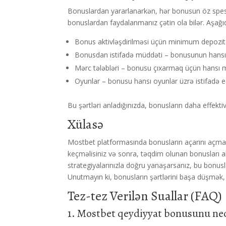
Bonuslardan yararlanarkən, hər bonusun öz spesif
bonuslardan faydalanmanız çətin ola bilər. Aşağıda
Bonus aktivləşdirilməsi üçün minimum depozit
Bonusdan istifadə müddəti – bonusunun hansı d
Mərc tələbləri – bonusu çıxarmaq üçün hansı 
Oyunlar – bonusu hansı oyunlar üzrə istifadə ed
Bu şərtləri anladığınızda, bonusların daha effektiv
Xülasə
Mostbet platformasında bonusların açarını açmaq
keçməlisiniz və sonra, təqdim olunan bonusları ak
strategiyalarınızla doğru yanaşarsanız, bu bon
Unutmayın ki, bonusların şərtlərini başa düşmə
Tez-tez Verilən Suallar (FAQ)
1. Mostbet qeydiyyat bonusunu nec