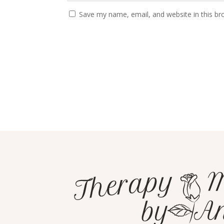
Save my name, email, and website in this br