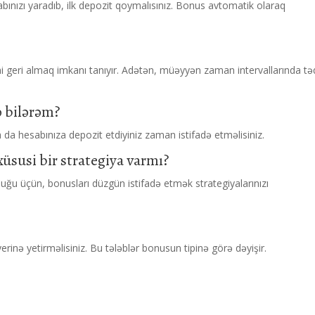
ınızı yaradıb, ilk depozit qoymalısınız. Bonus avtomatik olaraq
ini geri almaq imkanı tanıyır. Adətən, müəyyən zaman intervallarında t
ə bilərəm?
 da hesabınıza depozit etdiyiniz zaman istifadə etməlisiniz.
üsusi bir strategiya varmı?
duğu üçün, bonusları düzgün istifadə etmək strategiyalarınızı
rinə yetirməlisiniz. Bu tələblər bonusun tipinə görə dəyişir.