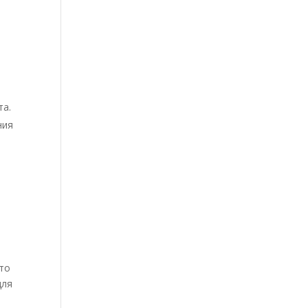
та.
ния
что
для