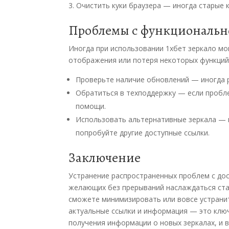
Очистить куки браузера — иногда старые 
Проблемы с функциональн
Иногда при использовании 1хбет зеркало м
отображения или потеря некоторых функций.
Проверьте наличие обновлений — иногда 
Обратиться в техподдержку — если пробле
помощи.
Использовать альтернативные зеркала — в
попробуйте другие доступные ссылки.
Заключение
Устранение распространенных проблем с дос
желающих без прерываний наслаждаться ста
сможете минимизировать или вовсе устранит
актуальные ссылки и информация — это ключ
получения информации о новых зеркалах, и в