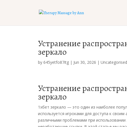
Устранение распростран
зеркало
by
645yetfo87itg
|
Jun 30, 2026
|
Uncategorise
Устранение распростран
зеркало
1хбет зеркало — это один из наиболее попу
используется игроками для доступа к своим 
различными проблемами при использовании з
неработающие ссылки. В этой статье мы ра