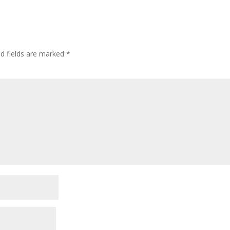
ed fields are marked
*