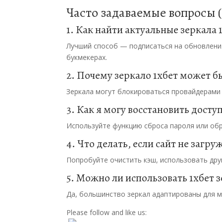
Часто задаваемые вопросы 
1. Как найти актуальные зеркала 
Лучший способ — подписаться на обновлени
букмекерах.
2. Почему зеркало 1хбет может б
Зеркала могут блокироваться провайдерами 
3. Как я могу восстановить досту
Используйте функцию сброса пароля или об
4. Что делать, если сайт не загру
Попробуйте очистить кэш, использовать дру
5. Можно ли использовать 1хбет 
Да, большинство зеркал адаптированы для м
Please follow and like us: