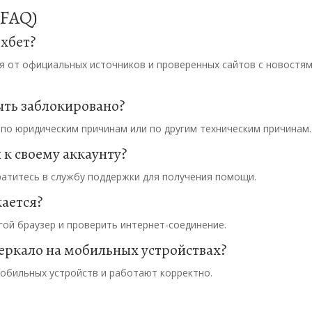
(FAQ)
1хбет?
я от официальных источников и проверенных сайтов с новостям
ыть заблокировано?
по юридическим причинам или по другим техническим причинам.
п к своему аккаунту?
ратитесь в службу поддержки для получения помощи.
жается?
гой браузер и проверить интернет-соединение.
зеркало на мобильных устройствах?
обильных устройств и работают корректно.