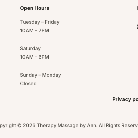
Open Hours
Tuesday – Friday
10AM – 7PM
Saturday
10AM – 6PM
Sunday – Monday
Closed
Privacy po
pyright © 2026 Therapy Massage by Ann. All Rights Reserv