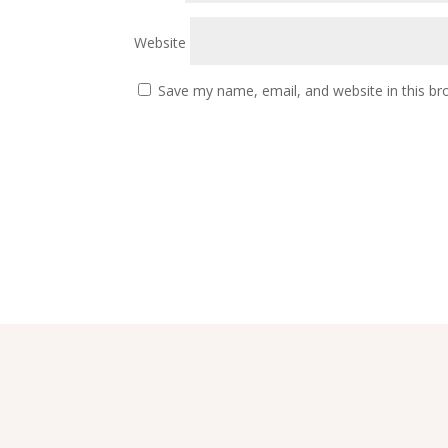
Website
Save my name, email, and website in this br