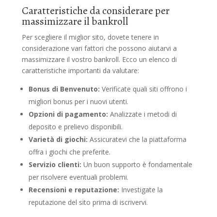
Caratteristiche da considerare per
massimizzare il bankroll
Per scegliere il miglior sito, dovete tenere in
considerazione vari fattori che possono aiutarvi a
massimizzare il vostro bankroll. Ecco un elenco di
caratteristiche importanti da valutare:
Bonus di Benvenuto:
Verificate quali siti offrono i
migliori bonus per i nuovi utenti.
Opzioni di pagamento:
Analizzate i metodi di
deposito e prelievo disponibili.
Varietà di giochi:
Assicuratevi che la piattaforma
offra i giochi che preferite.
Servizio clienti:
Un buon supporto è fondamentale
per risolvere eventuali problemi.
Recensioni e reputazione:
Investigate la
reputazione del sito prima di iscrivervi.