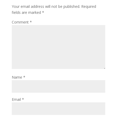
Your email address will not be published.
Required
fields are marked
*
Comment
*
Name
*
Email
*