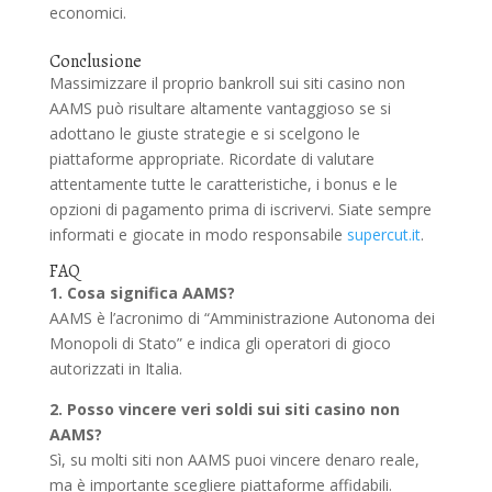
economici.
Conclusione
Massimizzare il proprio bankroll sui siti casino non
AAMS può risultare altamente vantaggioso se si
adottano le giuste strategie e si scelgono le
piattaforme appropriate. Ricordate di valutare
attentamente tutte le caratteristiche, i bonus e le
opzioni di pagamento prima di iscrivervi. Siate sempre
informati e giocate in modo responsabile
supercut.it
.
FAQ
1. Cosa significa AAMS?
AAMS è l’acronimo di “Amministrazione Autonoma dei
Monopoli di Stato” e indica gli operatori di gioco
autorizzati in Italia.
2. Posso vincere veri soldi sui siti casino non
AAMS?
Sì, su molti siti non AAMS puoi vincere denaro reale,
ma è importante scegliere piattaforme affidabili.