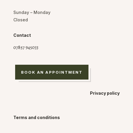
Sunday – Monday
Closed
Contact
07857 945033
BOOK AN APPOINTMENT
Privacy policy
Terms and conditions