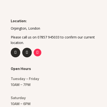
Location:
Orpington, London
Please call us on 07857 945033 to confirm our current
location.
Open Hours
Tuesday – Friday
10AM – 7PM
Saturday
10AM – 6PM