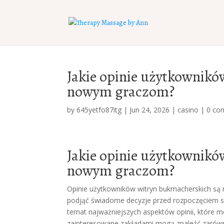
Jakie opinie użytkownik
nowym graczom?
by
645yetfo87itg
|
Jun 24, 2026
|
casino
|
0 co
Jakie opinie użytkownik
nowym graczom?
Opinie użytkowników witryn bukmacherskich są 
podjąć świadome decyzje przed rozpoczęciem sw
temat najważniejszych aspektów opinii, które m
zainteresowane zakładami mogą znaleźć zarówn