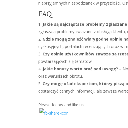
nieprzyjemnych niespodzianek w przyszłości. O
FAQ
Jakie są najczęstsze problemy zgłaszan
zgłaszają problemy związane z obsługą klienta,
Gdzie mogę znaleźć wiarygodne opinie 
dyskusyjnych, portalach recenzujących oraz w 
Czy opinie użytkowników zawsze są rzet
powtarzających się tematów.
Jakie bonusy warto brać pod uwagę?
– No
oraz warunki ich obrotu.
Czy mogę ufać ekspertom, którzy piszą
dostarczyć cennych informacji, ale zawsze wart
Please follow and like us: