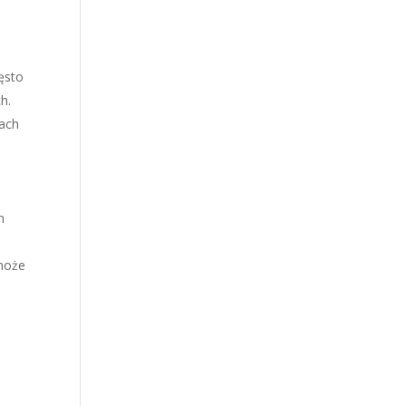
ęsto
h.
rach
h
może