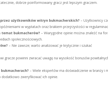
statecznie, dobrze poinformowany gracz jest lepszym graczem.
e przez użytkowników witryn bukmacherskich?
– Użytkownicy cz
 opóźnieniami w wypłatach oraz brakiem przejrzystości w regulaminac
na temat bukmacherów?
– Wiarygodne opinie można znaleźć na fo
mediach społecznościowych.
elne?
– Nie zawsze; warto analizować je krytycznie i szukać
wi gracze powinni zwracać uwagę na wysokość bonusów powitalnyc
 o bukmacherach?
– Wiele ekspertów ma doświadczenie w branży i 
o dodatkowo zweryfikować ich opinie.