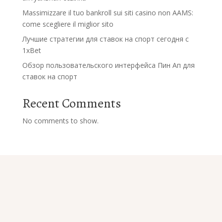
Massimizzare il tuo bankroll sui siti casino non AAMS:
come scegliere il miglior sito
Лучшие стратегии для ставок на спорт сегодня с
1xBet
Обзор пользовательского интерфейса Пин Ап для
ставок на спорт
Recent Comments
No comments to show.