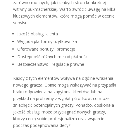
zarówno mocnych, jak i słabych stron konkretnej
witryny bukmacherskiej. Warto zwrócić uwagę na kilka
kluczowych elementów, które mogą pomóc w ocenie
serwisu:
Jakość obsługi klienta
Wygoda platformy użytkownika
Oferowane bonusy i promocje
Dostępność różnych metod płatności
Bezpieczeństwo i regulacje prawne
Każdy z tych elementów wpływa na ogólne wrażenia
nowego gracza. Opinie mogą wskazywać na przypadki
braku odpowiedzi na zapytania klientów, lub na
przykład na problemy z wypłatą środków, co może
zniechęcić potencjalnych graczy. Ponadto, doskonała
jakość obsługi może przyciągnąć nowych graczy,
którzy cenią sobie profesjonalizm oraz wsparcie
podczas podejmowania decyzji.