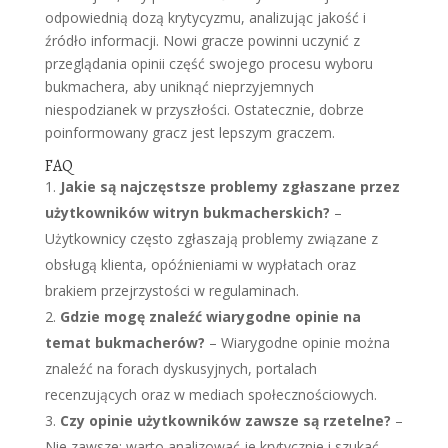
odpowiednią dozą krytycyzmu, analizując jakość i
źródło informacji. Nowi gracze powinni uczynić z
przeglądania opinii część swojego procesu wyboru
bukmachera, aby uniknąć nieprzyjemnych
niespodzianek w przyszłości. Ostatecznie, dobrze
poinformowany gracz jest lepszym graczem.
FAQ
Jakie są najczęstsze problemy zgłaszane przez
użytkowników witryn bukmacherskich?
–
Użytkownicy często zgłaszają problemy związane z
obsługą klienta, opóźnieniami w wypłatach oraz
brakiem przejrzystości w regulaminach.
Gdzie mogę znaleźć wiarygodne opinie na
temat bukmacherów?
– Wiarygodne opinie można
znaleźć na forach dyskusyjnych, portalach
recenzujących oraz w mediach społecznościowych.
Czy opinie użytkowników zawsze są rzetelne?
–
Nie zawsze; warto analizować je krytycznie i szukać