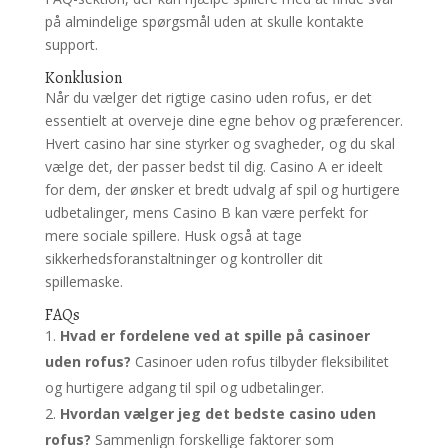
på almindelige spørgsmål uden at skulle kontakte
support.
Konklusion
Når du vælger det rigtige casino uden rofus, er det
essentielt at overveje dine egne behov og præferencer.
Hvert casino har sine styrker og svagheder, og du skal
vælge det, der passer bedst til dig. Casino A er ideelt
for dem, der ønsker et bredt udvalg af spil og hurtigere
udbetalinger, mens Casino B kan være perfekt for
mere sociale spillere. Husk også at tage
sikkerhedsforanstaltninger og kontroller dit
spillemaske.
FAQs
Hvad er fordelene ved at spille på casinoer
uden rofus?
Casinoer uden rofus tilbyder fleksibilitet
og hurtigere adgang til spil og udbetalinger.
Hvordan vælger jeg det bedste casino uden
rofus?
Sammenlign forskellige faktorer som