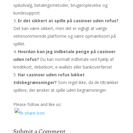
spiludvalg, betalingsmetoder, brugeroplevelse og
kundesupport.
Er det sikkert at spille på casinoer uden rofus?
Det kan være sikkert, men det er vigtigt at vælge
velrenommerede platforme og være opmærksom på
spillet.
Hvordan kan jeg indbetale penge på casinoer
uden rofus?
Du kan normalt indbetale ved hjælp af
kreditkort, debetkort, e-wallets eller bankoverførsel.
Har casinoer uden rofus lukket
tidsbegrænsninger?
Som regel ikke, da de tiltrækker
spillere, der ønsker at spille uden begrænsninger.
Please follow and like us:
Submit a Comment