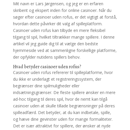
Mit navn er Lars Jørgensen, og jeg er en erfaren
skribent og ekspert inden for online casinoer. Når du
søger efter casinoer uden rofus, er det vigtigt at forstå,
hvordan dette påvirker dit valg af spilleplatform.
Casinoer uden rofus kan tilbyde en mere fleksibel
tilgang til spil, hvilket tiltrækker mange spillere. I denne
artikel vil jeg guide dig til at vælge den bedste
hjemmeside ved at sammenligne forskellige platforme,
der opfylder nutidens spillers behov.
Hvad betyder casinoer uden rofus?
Casinoer uden rofus refererer til spilleplatforme, hvor
du ikke er underlagt et registreringssystem, der
begrænser dine spilmuligheder eller
indsætningsgrænser. De fleste spillere ønsker en mere
ad-hoc tilgang til deres spil, hvor de nemt kan tilgå
casinoer uden at skulle tillade begrænsninger på deres
spilleadfærd. Det betyder, at du kan indbetale, spille,
og hæve dine gevinster uden for mange formaliteter.
Det er især attraktivt for spillere, der ønsker at nyde