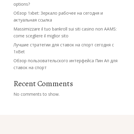
options?
Обзор 1xbet: Зеркало рабочее на сегодня и
актуальная ссылка
Massimizzare il tuo bankroll sui siti casino non AAMS:
come scegliere il miglior sito
Лучшие стратегии для ставок на спорт сегодня с
1xBet
Обзор пользовательского интерфейса Пин Ап для
ставок на спорт
Recent Comments
No comments to show.