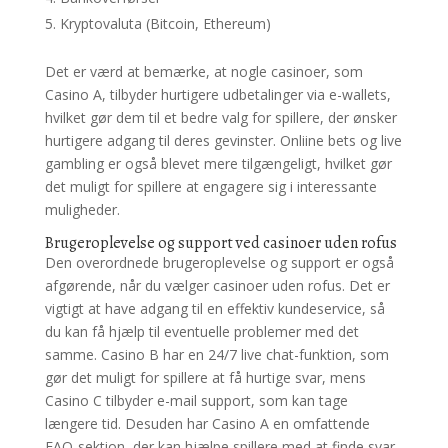
Kryptovaluta (Bitcoin, Ethereum)
Det er værd at bemærke, at nogle casinoer, som
Casino A, tilbyder hurtigere udbetalinger via e-wallets,
hvilket gør dem til et bedre valg for spillere, der ønsker
hurtigere adgang til deres gevinster. Onliine bets og live
gambling er også blevet mere tilgængeligt, hvilket gør
det muligt for spillere at engagere sig i interessante
muligheder.
Brugeroplevelse og support ved casinoer uden rofus
Den overordnede brugeroplevelse og support er også
afgørende, når du vælger casinoer uden rofus. Det er
vigtigt at have adgang til en effektiv kundeservice, så
du kan få hjælp til eventuelle problemer med det
samme. Casino B har en 24/7 live chat-funktion, som
gør det muligt for spillere at få hurtige svar, mens
Casino C tilbyder e-mail support, som kan tage
længere tid. Desuden har Casino A en omfattende
FAQ-sektion, der kan hjælpe spillere med at finde svar