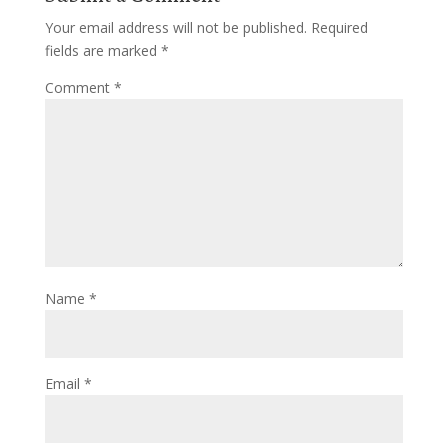
Your email address will not be published.
Required
fields are marked
*
Comment
*
Name
*
Email
*