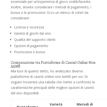
essenziale per un’esperienza di gioco soddisfacente.
Inoltre, dovete considerare i metodi di pagamento, i
bonus e le promozioni. Ecco un elenco di criteri da
considerare:
Licenza e sicurezza
Varietà di giochi dal vivo
Qualità del supporto clienti
Opzioni di pagamento
Promozioni e bonus
Comparazione tra Piattaforme di Casinò Online Non
AAMS
Alla luce di quanto detto, ho analizzato diverse
piattaforme di casinò online non AAMS per voi. Di
seguito troverete una tabella che mette a confronto le
caratteristiche principali delle migliori opzioni di casinò
dal vivo disponibili:
Varietà
Metodi di
Piattaforma