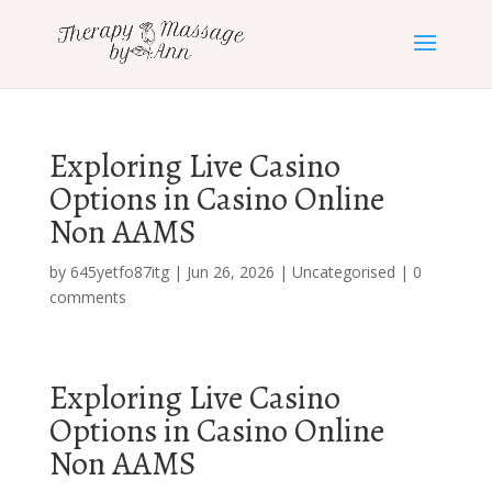
Exploring Live Casino
Options in Casino Online
Non AAMS
by
645yetfo87itg
|
Jun 26, 2026
|
Uncategorised
|
0
comments
Exploring Live Casino
Options in Casino Online
Non AAMS