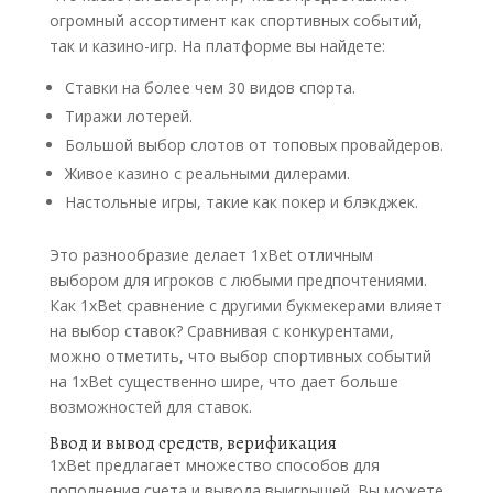
огромный ассортимент как спортивных событий,
так и казино-игр. На платформе вы найдете:
Ставки на более чем 30 видов спорта.
Тиражи лотерей.
Большой выбор слотов от топовых провайдеров.
Живое казино с реальными дилерами.
Настольные игры, такие как покер и блэкджек.
Это разнообразие делает 1xBet отличным
выбором для игроков с любыми предпочтениями.
Как 1xBet сравнение с другими букмекерами влияет
на выбор ставок? Сравнивая с конкурентами,
можно отметить, что выбор спортивных событий
на 1xBet существенно шире, что дает больше
возможностей для ставок.
Ввод и вывод средств, верификация
1xBet предлагает множество способов для
пополнения счета и вывода выигрышей. Вы можете