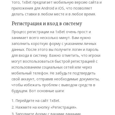
того, 1xBet предлагает мобильную версию сайта и
приложения для Android и iOS, что позволяет
делать ставки в любом месте и в любое время.
Регистрация и вход в систему
Процесс регистрации на 1xBet очень прост и
занимает всего несколько минут. Вам нужно
заполнить короткую форму с указанием личных
данных. После этого вы получите логин и пароль
для входа в систему. Важно отметить, что игроки
могут воспользоваться быстрой регистрацией с
использованием социальных сетей или через
мобильный телефон. Не забудьте подтвердить
свой аккаунт, отправив необходимые документы,
чтобы избежать проблем с выводом средств в
будущем. Вот основные шаги:
Перейдите на сайт 1xBet.
Нажмите на кнопку «Регистрация».
Заполните форму с вашими данными.