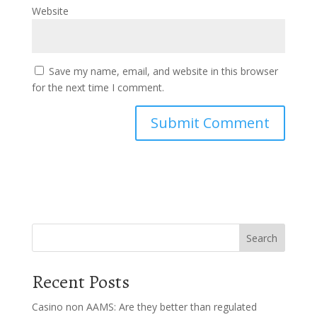
Website
Save my name, email, and website in this browser
for the next time I comment.
Search
Recent Posts
Casino non AAMS: Are they better than regulated