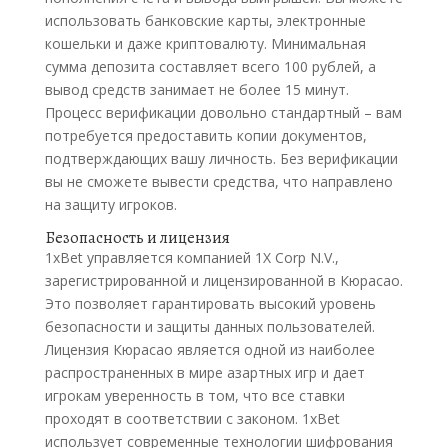
использовать банковские карты, электронные
кошельки и даже криптовалюту. Минимальная
сумма депозита составляет всего 100 рублей, а
вывод средств занимает не более 15 минут.
Процесс верификации довольно стандартный – вам
потребуется предоставить копии документов,
подтверждающих вашу личность. Без верификации
вы не сможете вывести средства, что направлено
на защиту игроков.
Безопасность и лицензия
1xBet управляется компанией 1X Corp N.V.,
зарегистрированной и лицензированной в Кюрасао.
Это позволяет гарантировать высокий уровень
безопасности и защиты данных пользователей.
Лицензия Кюрасао является одной из наиболее
распространенных в мире азартных игр и дает
игрокам уверенность в том, что все ставки
проходят в соответствии с законом. 1xBet
использует современные технологии шифрования