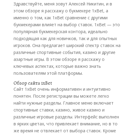
Здравствуйте, меня зовут Алексей Никитин, и в
этом обзоре я расскажу о букмекере 1xBet, а
именно о том, как 1xBet сравнение с другими
букмекерами влияет на выбор ставок. 1xBet — это
популярная букмекерская контора, идеально
подходящая как для новичков, так и для опытных
игроков. Она предлагает широкий спектр ставок на
различные спортивные события, казино и другие
азартные игры. В этом обзоре я расскажу о
ключевых аспектах, которые важно знать
пользователям этой платформы.
Обзор сайта 1xBet
Сайт 1xBet очень информативен и интуитивно
понятен. После регистрации вы можете легко
найти нужные разделы. Главное меню включает
спортивные ставки, казино, живое казино и
различные игровые разделы. Интерфейс выполнен
в ярких цветах, что привлекает внимание, но в то
же время не отвлекает от выбора ставок. Кроме