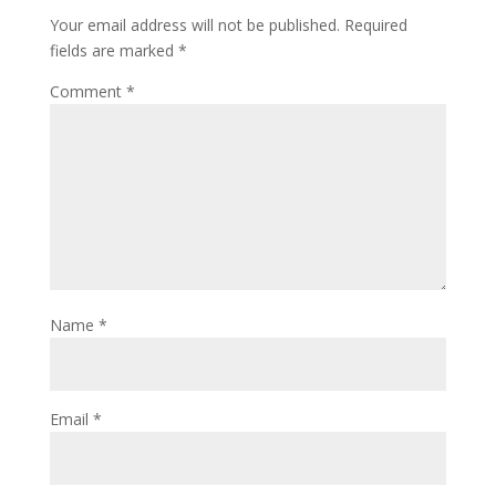
Your email address will not be published.
Required
fields are marked
*
Comment
*
Name
*
Email
*