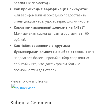
различные промокоды.
Как происходит верификация аккаунта?
Для верификации необходимо предоставить
сканы документов, удостоверяющих личность.
Каков минимальный депозит на 1xBet?
Минимальная сумма депозита составляет 100
рублей.
Как 1xBet сравнение с другими
букмекерами влияет на выбор ставок?
1xBet
предлагает более широкий выбор спортивных
событий и игр, что дает игрокам больше
возможностей для ставок.
Please follow and like us:
Submit a Comment