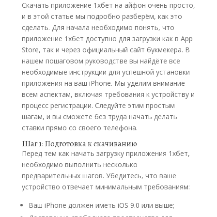
Скачать приложение 1хбет на айфон очень просто,
и в этой статье мы подробно разберём, как это
сделать. Для начала необходимо понять, что
приложение 1хбет доступно для загрузки как в App
Store, так и через официальный сайт букмекера. В
нашем пошаговом руководстве вы найдёте все
необходимые инструкции для успешной установки
приложения на ваш iPhone. Мы уделим внимание
всем аспектам, включая требования к устройству и
процесс регистрации. Следуйте этим простым
шагам, и вы сможете без труда начать делать
ставки прямо со своего телефона.
Шаг 1: Подготовка к скачиванию
Перед тем как начать загрузку приложения 1хбет,
необходимо выполнить несколько
предварительных шагов. Убедитесь, что ваше
устройство отвечает минимальным требованиям:
Ваш iPhone должен иметь iOS 9.0 или выше;