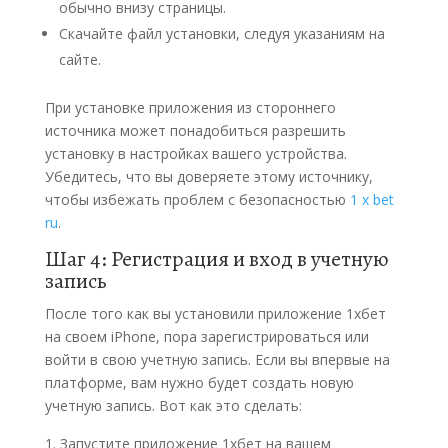
обычно внизу страницы.
Скачайте файл установки, следуя указаниям на
сайте.
При установке приложения из стороннего
источника может понадобиться разрешить
установку в настройках вашего устройства.
Убедитесь, что вы доверяете этому источнику,
чтобы избежать проблем с безопасностью
1 x bet
ru
.
Шаг 4: Регистрация и вход в учетную
запись
После того как вы установили приложение 1хбет
на своем iPhone, пора зарегистрироваться или
войти в свою учетную запись. Если вы впервые на
платформе, вам нужно будет создать новую
учетную запись. Вот как это сделать:
Запустите приложение 1хбет на вашем