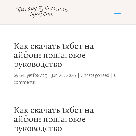
Как скачать 1хбет на
айфон: пошаговое
руководство
by
645yetfo87itg
|
Jun 26, 2026
|
Uncategorised
|
0
comments
Как скачать 1хбет на
айфон: пошаговое
руководство