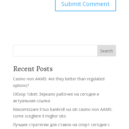
Search
Recent Posts
Casino non AAMS: Are they better than regulated
options?
Обзор 1xbet: Зеркало рабочее на сегодня и
актуальная ссылка
Massimizzare il tuo bankroll sui siti casino non AAMS:
come scegliere il miglior sito
Лучшие стратегии для ставок на спорт сегодня с