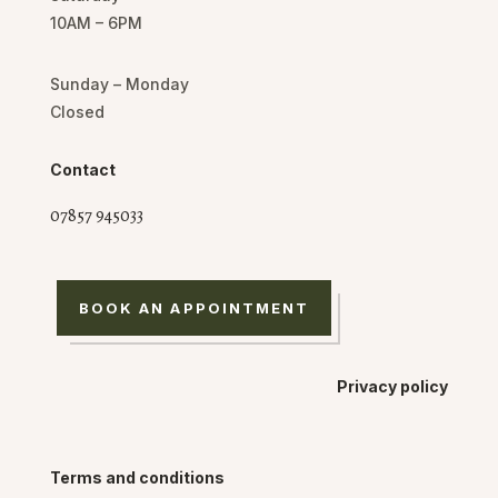
10AM – 6PM
Sunday – Monday
Closed
Contact
07857 945033
BOOK AN APPOINTMENT
Privacy policy
Terms and conditions