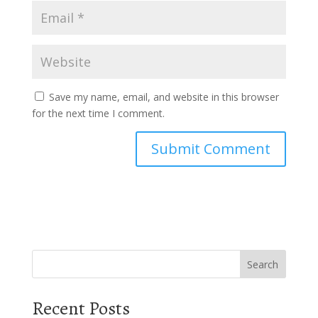
Save my name, email, and website in this browser
for the next time I comment.
Search
Recent Posts