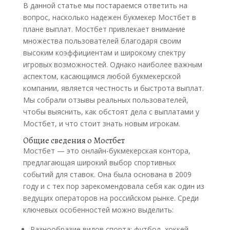
В данной статье мы постараемся ответить на
вопрос, насколько надежен букмекер Мостбет в
плане выплат. Мостбет привлекает внимание
множества пользователей благодаря своим
высоким коэффициентам и широкому спектру
игровых возможностей. Однако наиболее важным
аспектом, касающимся любой букмекерской
компании, является честность и быстрота выплат.
Мы собрали отзывы реальных пользователей,
чтобы выяснить, как обстоят дела с выплатами у
Мостбет, и что стоит знать новым игрокам.
Общие сведения о Мостбет
Мостбет — это онлайн-букмекерская контора,
предлагающая широкий выбор спортивных
событий для ставок. Она была основана в 2009
году и с тех пор зарекомендовала себя как один из
ведущих операторов на российском рынке. Среди
ключевых особенностей можно выделить:
Разнообразие видов спорта: футбол, хоккей,