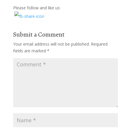
Please follow and like us:
Submit a Comment
Your email address will not be published.
Required
fields are marked
*