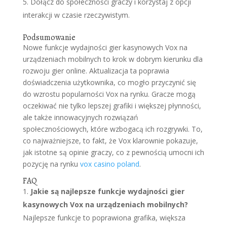
Dołącz do społeczności graczy i korzystaj z opcji
interakcji w czasie rzeczywistym.
Podsumowanie
Nowe funkcje wydajności gier kasynowych Vox na
urządzeniach mobilnych to krok w dobrym kierunku dla
rozwoju gier online. Aktualizacja ta poprawia
doświadczenia użytkownika, co mogło przyczynić się
do wzrostu popularności Vox na rynku. Gracze mogą
oczekiwać nie tylko lepszej grafiki i większej płynności,
ale także innowacyjnych rozwiązań
społecznościowych, które wzbogacą ich rozgrywki. To,
co najważniejsze, to fakt, że Vox klarownie pokazuje,
jak istotne są opinie graczy, co z pewnością umocni ich
pozycję na rynku
vox casino poland
.
FAQ
Jakie są najlepsze funkcje wydajności gier
kasynowych Vox na urządzeniach mobilnych?
Najlepsze funkcje to poprawiona grafika, większa