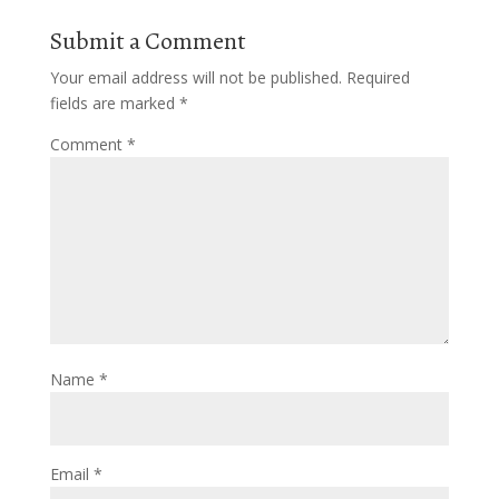
Submit a Comment
Your email address will not be published.
Required
fields are marked
*
Comment
*
Name
*
Email
*