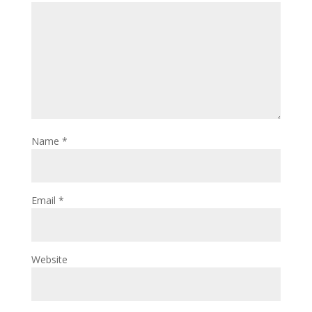
Name
*
Email
*
Website