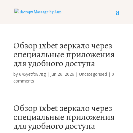
Обзор 1xbet зеркало через
специальные приложения
для удобного доступа
by
645yetfo87itg
|
Jun 26, 2026
|
Uncategorised
|
0
comments
Обзор 1xbet зеркало через
специальные приложения
для удобного доступа