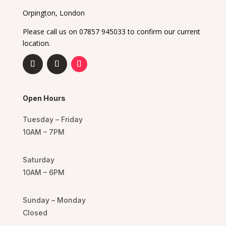
Orpington, London
Please call us on 07857 945033 to confirm our current
location.
Open Hours
Tuesday – Friday
10AM – 7PM
Saturday
10AM – 6PM
Sunday – Monday
Closed