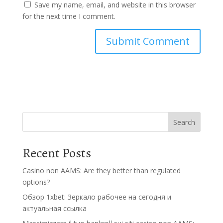
Save my name, email, and website in this browser
for the next time I comment.
Search
Recent Posts
Casino non AAMS: Are they better than regulated
options?
Обзор 1xbet: Зеркало рабочее на сегодня и
актуальная ссылка