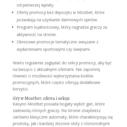
od pierwszej wpłaty.
Oferty promocji bez depozytu w Mostbet, które
pozwalają na uzyskanie darmowych spinów.
Program lojalnościowy, który nagradza graczy za
aktywność na stronie.
Okresowe promocje tematyczne związane z
wydarzeniami sportowymi czy świętami.
Warto regularnie zaglądać do sekcji promocji, aby być
na bieżąco z aktualnymi ofertami. Nie zapomnij
również o możliwości wykorzystania kodów
promocyjnych, które często oferują dodatkowe
korzyści.
Gry w Mostbet: oferta i sekcje
Kasyno Mostbet posiada bogaty wybór gier, które
zadowolą różnych graczy. Na stronie znajdziesz
zarówno klasyczne automaty, które charakteryzują się
prostotą, jak i bardziej złożone sloty z różnorodnymi