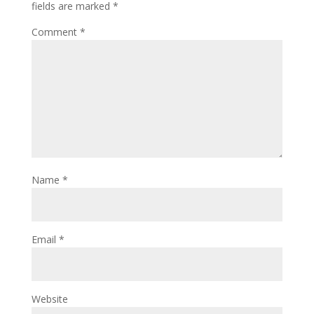
fields are marked
*
Comment
*
Name
*
Email
*
Website