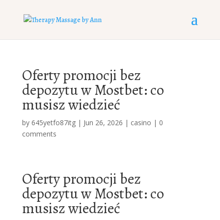
Oferty promocji bez
depozytu w Mostbet: co
musisz wiedzieć
by
645yetfo87itg
|
Jun 26, 2026
|
casino
|
0
comments
Oferty promocji bez
depozytu w Mostbet: co
musisz wiedzieć