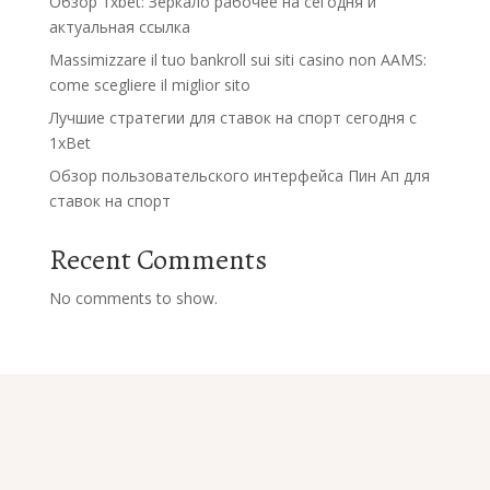
Обзор 1xbet: Зеркало рабочее на сегодня и
актуальная ссылка
Massimizzare il tuo bankroll sui siti casino non AAMS:
come scegliere il miglior sito
Лучшие стратегии для ставок на спорт сегодня с
1xBet
Обзор пользовательского интерфейса Пин Ап для
ставок на спорт
Recent Comments
No comments to show.