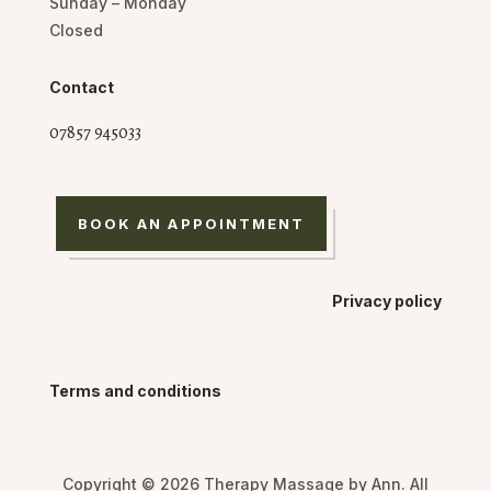
Sunday – Monday
Closed
Contact
07857 945033
BOOK AN APPOINTMENT
Privacy policy
Terms and conditions
Copyright © 2026 Therapy Massage by Ann. All