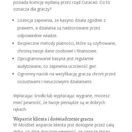
posiada licencję wydaną przez rząd Curacao. Co to
oznacza dla graczy?
Licencja zapewnia, że kasyno działa zgodnie z
prawem, a działania są nadzorowane przez
odpowiednie władze.
Bezpieczne metody płatności, które są szyfrowane,
chronią twoje dane osobowe i finansowe.
Oprogramowanie kasyna jest regularnie
audytowane, co zapewnia uczciwość gier.
Ogromny nacisk na weryfikację gracza chroni przed
oszustwami i nieuczciwymi działaniami.
Wpłacając środki lub wypłacając wygrane, możesz
mieć pewność, że twoje pieniądze są w dobrych
rękach.
Wsparcie klienta i doświadczenie gracza
W Mostbet wsparcie klienta jest dostępne przez całą
dobę, co daje graczom pewność, że zawsze mogą