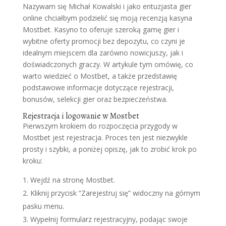
Nazywam się Michał Kowalski i jako entuzjasta gier
online chciałbym podzielić się moją recenzją kasyna
Mostbet. Kasyno to oferuje szeroką gamę gier i
wybitne oferty promocji bez depozytu, co czyni je
idealnym miejscem dla zarówno nowicjuszy, jak i
doświadczonych graczy. W artykule tym omówię, co
warto wiedzieć o Mostbet, a także przedstawię
podstawowe informacje dotyczące rejestracji,
bonusów, selekcji gier oraz bezpieczeństwa.
Rejestracja i logowanie w Mostbet
Pierwszym krokiem do rozpoczęcia przygody w
Mostbet jest rejestracja. Proces ten jest niezwykle
prosty i szybki, a poniżej opiszę, jak to zrobić krok po
kroku:
Wejdź na stronę Mostbet.
Kliknij przycisk “Zarejestruj się” widoczny na górnym
pasku menu.
Wypełnij formularz rejestracyjny, podając swoje