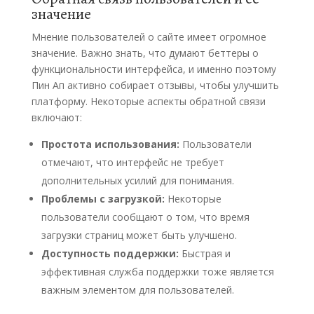
значение
Мнение пользователей о сайте имеет огромное
значение. Важно знать, что думают беттеры о
функциональности интерфейса, и именно поэтому
Пин Ап активно собирает отзывы, чтобы улучшить
платформу. Некоторые аспекты обратной связи
включают:
Простота использования:
Пользователи
отмечают, что интерфейс не требует
дополнительных усилий для понимания.
Проблемы с загрузкой:
Некоторые
пользователи сообщают о том, что время
загрузки страниц может быть улучшено.
Доступность поддержки:
Быстрая и
эффективная служба поддержки тоже является
важным элементом для пользователей.