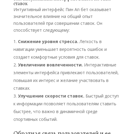
ставок
Интуитивный интерфейс Пин Ап бет оказывает
значительное влияние на общий опыт
пользователей при совершении ставок. Он
способствует следующему:
Снижение уровня стресса.
Легкость в
навигации уменьшает вероятность ошибок и
создает комфортные условия для ставок.
Увеличение вовлеченности.
Интерактивные
элементы интерфейса привлекают пользователей,
повышая их интерес и желание участвовать в
ставках.
Улучшение скорости ставок.
Быстрый доступ
к информации позволяет пользователям ставить
быстрее, что важно в динамичной среде
спортивных событий.
Обратная связь пользователей и ее