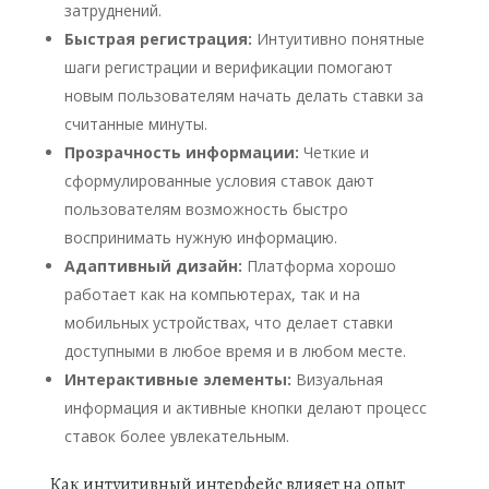
затруднений.
Быстрая регистрация:
Интуитивно понятные
шаги регистрации и верификации помогают
новым пользователям начать делать ставки за
считанные минуты.
Прозрачность информации:
Четкие и
сформулированные условия ставок дают
пользователям возможность быстро
воспринимать нужную информацию.
Адаптивный дизайн:
Платформа хорошо
работает как на компьютерах, так и на
мобильных устройствах, что делает ставки
доступными в любое время и в любом месте.
Интерактивные элементы:
Визуальная
информация и активные кнопки делают процесс
ставок более увлекательным.
Как интуитивный интерфейс влияет на опыт